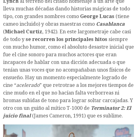
Lynch
al terreno del citado homenaje a un arte que
lleva muchas décadas dando historias mágicas de todo
tipo, con grandes nombres como
George Lucas
(tiene
cameo incluido) y obras maestras como
Casablanca
(
Michael Curtiz
, 1942). En este largometraje cabe casi
de todo y
se recorren los principales hitos
siempre
con mucho humor, como el absoluto desastre inicial que
fue el cine sonoro para muchos actores que eran
incapaces de hablar con una dicción adecuada o que
tenían unas voces que no acompañaban unos físicos de
ensueño. Hay un momento especialmente logrado de
cine “
acelerado
” que retrotrae a los mejores tiempos de
cine mudo en el que no hacían falta verborreas ni
bromas subidas de tono para lograr soltar carcajadas. Y
otro con un guiño al mítico T-1000 de
Terminator 2: El
juicio final
(James Cameron, 1991) que es sublime.