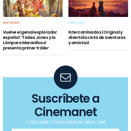
NOTICIAS
CRÍTICAS
Vuelve el genial explorador
Intercambiados | Original y
español: ‘Tadeo Jones y la
divertida cinta de aventuras
Lámpara Maravillosa’
y amistad
presenta primer tráiler
Suscríbete a
Cinemanet
Y DESCUBRE OTRA FORMA DE VER EL CINE