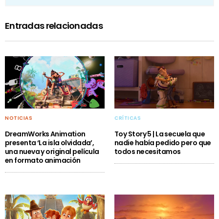
Entradas relacionadas
NOTICIAS
CRÍTICAS
DreamWorks Animation
Toy Story 5 | La secuela que
presenta ‘La isla olvidada’,
nadie había pedido pero que
una nueva y original película
todos necesitamos
en formato animación