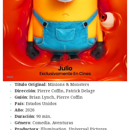
Título Original
: Minions & Monsters
Dirección
: Pierre Coffin, Patrick Delage
Guión
: Brian Lynch, Pierre Coffin
País
: Estados Unidos
Año
: 2026
Duración
: 90 min.
Género
: Comedia. Aventuras
Productora
: Illumination, Universal Pictures.