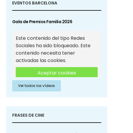
EVENTOS BARCELONA
Gala de Premios Familia 2026
Este contenido del tipo Redes
Sociales ha sido bloqueado. Este
contenido necesita tener
activadas las cookies.
Aceptar cookies
Ver todos los vídeos
Aceptar cookies de Redes
Sociales
FRASES DE CINE