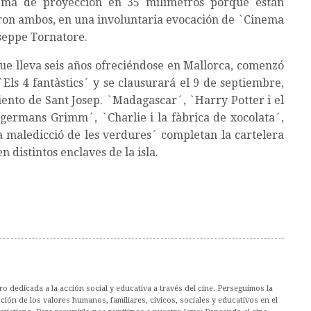
tema de proyección en 35 milímetros porque están
ron ambos, en una involuntaria evocación de `Cinema
sseppe Tornatore.
que lleva seis años ofreciéndose en Mallorca, comenzó
`Els 4 fantàstics´ y se clausurará el 9 de septiembre,
iento de Sant Josep. `Madagascar´, `Harry Potter i el
ls germans Grimm´, `Charlie i la fàbrica de xocolata´,
 la maledicció de les verdures´ completan la cartelera
 distintos enclaves de la isla.
 dedicada a la acción social y educativa a través del cine. Perseguimos la
ión de los valores humanos, familiares, cívicos, sociales y educativos en el