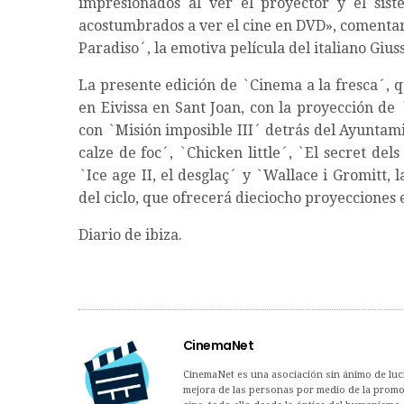
impresionados al ver el proyector y el sis
acostumbrados a ver el cine en DVD», comenta
Paradiso´, la emotiva película del italiano Giu
La presente edición de `Cinema a la fresca´, 
en Eivissa en Sant Joan, con la proyección de 
con `Misión imposible III´ detrás del Ayuntam
calze de foc´, `Chicken little´, `El secret de
`Ice age II, el desglaç´ y `Wallace i Gromitt,
del ciclo, que ofrecerá dieciocho proyecciones en
Diario de ibiza.
CinemaNet
CinemaNet es una asociación sin ánimo de lucro
mejora de las personas por medio de la promoc