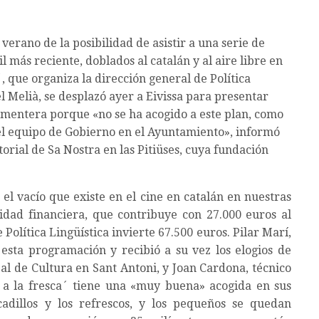
verano de la posibilidad de asistir a una serie de
il más reciente, doblados al catalán y al aire libre en
´, que organiza la dirección general de Política
el Melià, se desplazó ayer a Eivissa para presentar
rmentera porque «no se ha acogido a este plan, como
del equipo de Gobierno en el Ayuntamiento», informó
torial de Sa Nostra en las Pitiüses, cuya fundación
 el vacío que existe en el cine en catalán en nuestras
tidad financiera, que contribuye con 27.000 euros al
Política Lingüística invierte 67.500 euros. Pilar Marí,
 esta programación y recibió a su vez los elogios de
jal de Cultura en Sant Antoni, y Joan Cardona, técnico
 a la fresca´ tiene una «muy buena» acogida en sus
cadillos y los refrescos, y los pequeños se quedan