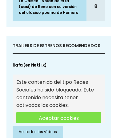
La Odisea | Nolan acierta
8
(casi) de lleno con su versión
del clásico poema de Homero
TRAILERS DE ESTRENOS RECOMENDADOS
Rafa (en Netflix)
Este contenido del tipo Redes
Sociales ha sido bloqueado. Este
contenido necesita tener
activadas las cookies.
Aceptar cookies
Ver todos los vídeos
Aceptar cookies de Redes
Sociales