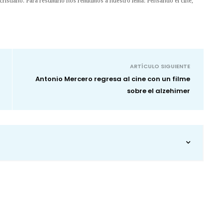
cristiano. Para resumirlo nos remitimos a nuestro lema: Pensando el cine,
ARTÍCULO SIGUIENTE
Antonio Mercero regresa al cine con un filme
sobre el alzehimer