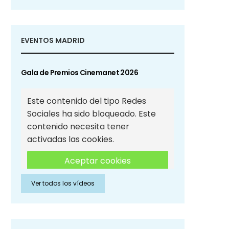
EVENTOS MADRID
Gala de Premios Cinemanet 2026
Este contenido del tipo Redes
Sociales ha sido bloqueado. Este
contenido necesita tener
activadas las cookies.
Aceptar cookies
Ver todos los vídeos
Aceptar cookies de Redes
Sociales