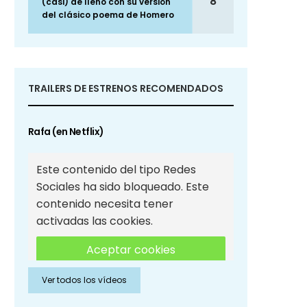
8
(casi) de lleno con su versión
del clásico poema de Homero
TRAILERS DE ESTRENOS RECOMENDADOS
Rafa (en Netflix)
Este contenido del tipo Redes
Sociales ha sido bloqueado. Este
contenido necesita tener
activadas las cookies.
Aceptar cookies
Ver todos los vídeos
Aceptar cookies de Redes
Sociales