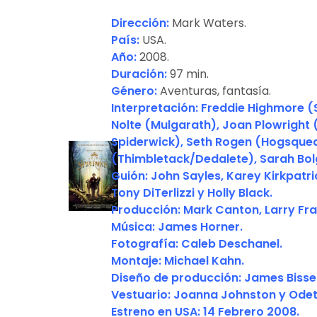
Dirección:
Mark Waters.
País:
USA.
Año:
2008.
Duración
:
97 min.
Género:
Aventuras, fantasía.
Interpretación: Freddie Highmore (
Nolte (Mulgarath), Joan Plowright (
Spiderwick), Seth Rogen (Hogsquea
(Thimbletack/Dedalete), Sarah Bolg
Guión:
John Sayles, Karey Kirkpatr
Tony DiTerlizzi y Holly Black.
Producción:
Mark Canton, Larry Fran
Música:
James Horner.
Fotografía:
Caleb Deschanel.
Montaje:
Michael Kahn.
Diseño de producción:
James Bissel
Vestuario:
Joanna Johnston y Odet
Estreno en USA:
14 Febrero 2008.