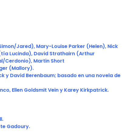
Simon/Jared), Mary-Louise Parker (Helen), Nick
tía Lucinda), David Strathairn (Arthur
l/Cerdonio), Martin Short
er (Mallory).
ick y David Berenbaum; basado en una novela de
co, Ellen Goldsmit Vein y Karey Kirkpatrick.
l.
te Gadoury.