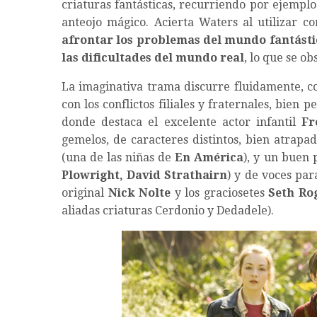
criaturas fantásticas, recurriendo por ejemplo
anteojo mágico. Acierta Waters al utilizar c
afrontar los problemas del mundo fantásti
las dificultades del mundo real
, lo que se o
La imaginativa trama discurre fluidamente, c
con los conflictos filiales y fraternales, bien 
donde destaca el excelente actor infantil
Fr
gemelos, de caracteres distintos, bien atrap
(una de las niñas de
En América
), y un buen 
Plowright, David Strathairn
) y de voces pa
original
Nick Nolte
y los graciosetes
Seth Ro
aliadas criaturas Cerdonio y Dedadele).