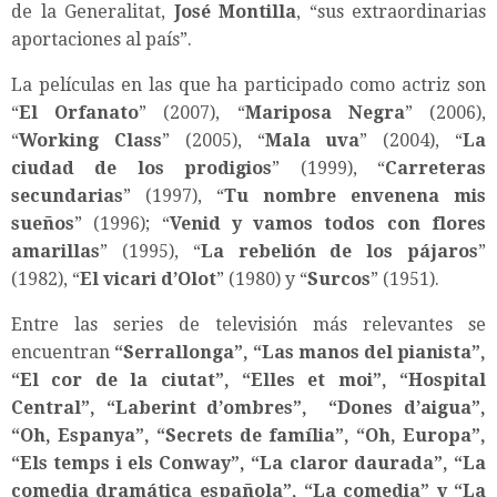
de la Generalitat,
José Montilla
, “sus extraordinarias
aportaciones al país”.
La películas en las que ha participado como actriz son
“
El Orfanato
” (2007), “
Mariposa Negra
” (2006),
“
Working Class
” (2005), “
Mala uva
” (2004), “
La
ciudad de los prodigios
” (1999), “
Carreteras
secundarias
” (1997), “
Tu nombre envenena mis
sueños
” (1996); “
Venid y vamos todos con flores
amarillas
” (1995), “
La rebelión de los pájaros
”
(1982), “
El vicari d’Olot
” (1980) y “
Surcos
” (1951).
Entre las series de televisión más relevantes se
encuentran
“Serrallonga”, “Las manos del pianista”,
“El cor de la ciutat”, “Elles et moi”, “Hospital
Central”, “Laberint d’ombres”, “Dones d’aigua”,
“Oh, Espanya”, “Secrets de família”, “Oh, Europa”,
“Els temps i els Conway”, “La claror daurada”, “La
comedia dramática española”, “La comedia” y “La