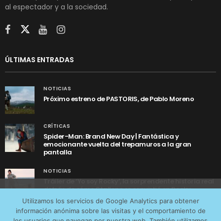
al espectador y a la sociedad.
ÚLTIMAS ENTRADAS
NOTICIAS
Próximo estreno de PASTORIS, de Pablo Moreno
CRÍTICAS
Spider-Man: Brand New Day | Fantástica y
emocionante vuelta del trepamuros a la gran
pantalla
NOTICIAS
Tráiler de ‘Yo soy Rocky’, la sorprendente historia real
detrás de cómo Stallone se convirtió en Rocky
Utilizamos cookies anónimas de terceros para analizar el
Utilizamos los servicios de Google Analytics para obtener
tráfico web que recibimos y conocer los servicios que
información anónima sobre las visitas y el comportamiento de
más os interesan. Puede cambiar las preferencias y
los usuarios que navegan por nuestra web. También utilizamos