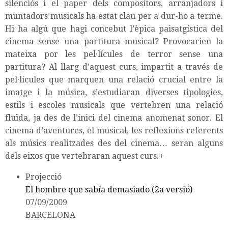
silenciós i el paper dels compositors, arranjadors i
muntadors musicals ha estat clau per a dur-ho a terme.
Hi ha algú que hagi concebut l’èpica paisatgística del
cinema sense una partitura musical? Provocarien la
mateixa por les pel·lícules de terror sense una
partitura? Al llarg d’aquest curs, impartit a través de
pel·lícules que marquen una relació crucial entre la
imatge i la música, s’estudiaran diverses tipologies,
estils i escoles musicals que vertebren una relació
fluïda, ja des de l’inici del cinema anomenat sonor. El
cinema d’aventures, el musical, les reflexions referents
als músics realitzades des del cinema… seran alguns
dels eixos que vertebraran aquest curs.+
Projecció
El hombre que sabía demasiado (2a versió)
07/09/2009
BARCELONA