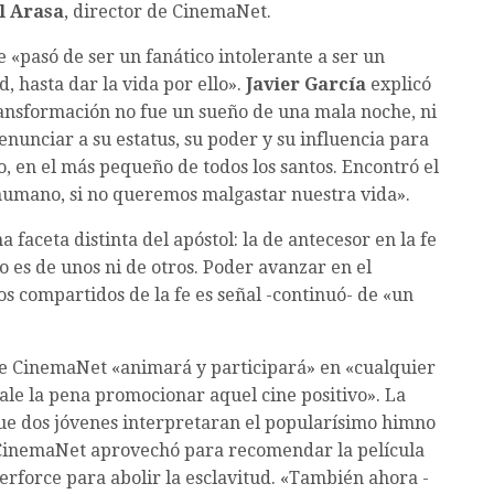
l Arasa
, director de CinemaNet.
 «pasó de ser un fanático intolerante a ser un
d, hasta dar la vida por ello».
Javier García
explicó
ransformación no fue un sueño de una mala noche, ni
enunciar a su estatus, su poder y su influencia para
o, en el más pequeño de todos los santos. Encontró el
r humano, si no queremos malgastar nuestra vida».
a faceta distinta del apóstol: la de antecesor en la fe
o es de unos ni de otros. Poder avanzar en el
os compartidos de la fe es señal -continuó- de «un
 CinemaNet «animará y participará» en «cualquier
vale la pena promocionar aquel cine positivo». La
ue dos jóvenes interpretaran el popularísimo himno
 CinemaNet aprovechó para recomendar la película
rforce para abolir la esclavitud. «También ahora -