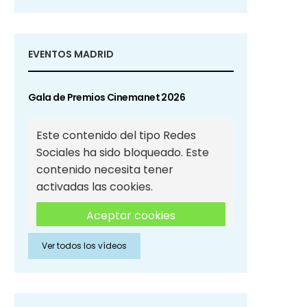
EVENTOS MADRID
Gala de Premios Cinemanet 2026
Este contenido del tipo Redes
Sociales ha sido bloqueado. Este
contenido necesita tener
activadas las cookies.
Aceptar cookies
Ver todos los vídeos
Aceptar cookies de Redes
Sociales