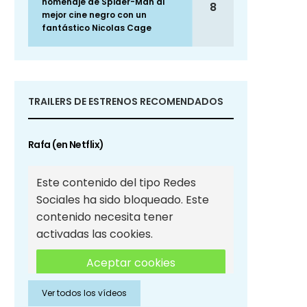
homenaje de Spider-Man al
8
mejor cine negro con un
fantástico Nicolas Cage
TRAILERS DE ESTRENOS RECOMENDADOS
Rafa (en Netflix)
Este contenido del tipo Redes
Sociales ha sido bloqueado. Este
contenido necesita tener
activadas las cookies.
Aceptar cookies
Ver todos los vídeos
Aceptar cookies de Redes
Sociales