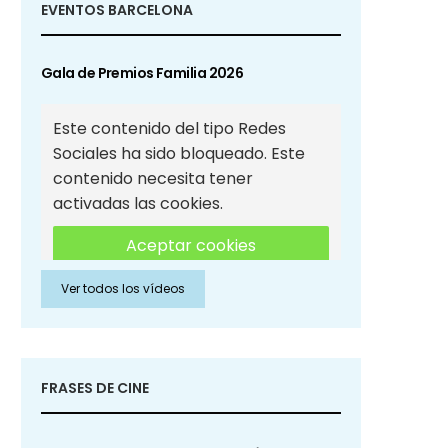
EVENTOS BARCELONA
Gala de Premios Familia 2026
Este contenido del tipo Redes
Sociales ha sido bloqueado. Este
contenido necesita tener
activadas las cookies.
Aceptar cookies
Ver todos los vídeos
Aceptar cookies de Redes
Sociales
FRASES DE CINE