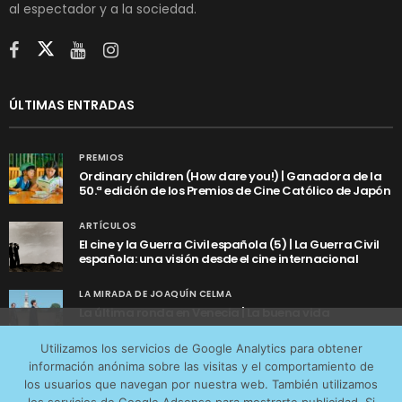
al espectador y a la sociedad.
ÚLTIMAS ENTRADAS
PREMIOS
Ordinary children (How dare you!) | Ganadora de la
50.ª edición de los Premios de Cine Católico de Japón
ARTÍCULOS
El cine y la Guerra Civil española (5) | La Guerra Civil
española: una visión desde el cine internacional
LA MIRADA DE JOAQUÍN CELMA
La última ronda en Venecia | La buena vida
Utilizamos cookies anónimas de terceros para analizar el
Utilizamos los servicios de Google Analytics para obtener
tráfico web que recibimos y conocer los servicios que
información anónima sobre las visitas y el comportamiento de
más os interesan. Puede cambiar las preferencias y
los usuarios que navegan por nuestra web. También utilizamos