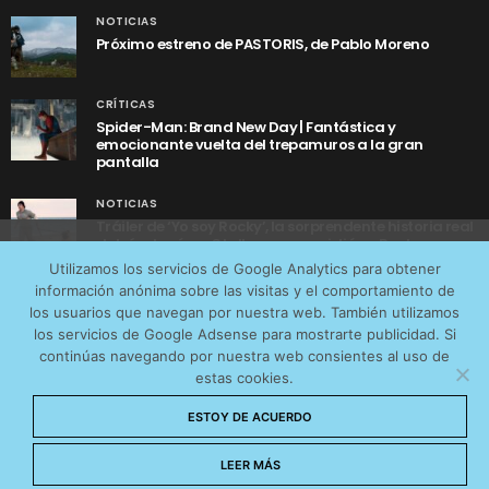
NOTICIAS
Próximo estreno de PASTORIS, de Pablo Moreno
CRÍTICAS
Spider-Man: Brand New Day | Fantástica y
emocionante vuelta del trepamuros a la gran
pantalla
NOTICIAS
Tráiler de ‘Yo soy Rocky’, la sorprendente historia real
detrás de cómo Stallone se convirtió en Rocky
Utilizamos cookies anónimas de terceros para analizar el
Utilizamos los servicios de Google Analytics para obtener
tráfico web que recibimos y conocer los servicios que
información anónima sobre las visitas y el comportamiento de
más os interesan. Puede cambiar las preferencias y
los usuarios que navegan por nuestra web. También utilizamos
obtener más información sobre las cookies que
los servicios de Google Adsense para mostrarte publicidad. Si
continúas navegando por nuestra web consientes al uso de
utilizamos en nuestra
Política de cookies
estas cookies.
AVISO LEGAL
CONTACTO
POLÍTICA DE COOKIES
Aceptar cookies
ESTOY DE ACUERDO
POLÍTICA DE PRIVACIDAD
© 2026 CinemaNet. Designed by
Prestigia
.
No permitir cookies
LEER MÁS