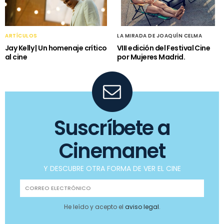
ARTÍCULOS
LA MIRADA DE JOAQUÍN CELMA
Jay Kelly | Un homenaje crítico
VIII edición del Festival Cine
al cine
por Mujeres Madrid.
Suscríbete a
Cinemanet
Y DESCUBRE OTRA FORMA DE VER EL CINE
He leído y acepto el
aviso legal
.