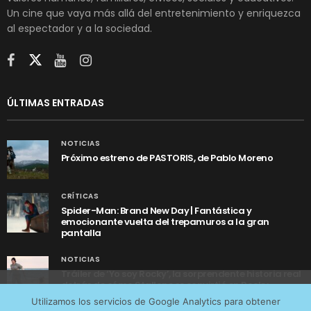
Un cine que vaya más allá del entretenimiento y enriquezca
al espectador y a la sociedad.
ÚLTIMAS ENTRADAS
NOTICIAS
Próximo estreno de PASTORIS, de Pablo Moreno
CRÍTICAS
Spider-Man: Brand New Day | Fantástica y
emocionante vuelta del trepamuros a la gran
pantalla
NOTICIAS
Tráiler de ‘Yo soy Rocky’, la sorprendente historia real
detrás de cómo Stallone se convirtió en Rocky
Utilizamos cookies anónimas de terceros para analizar el
Utilizamos los servicios de Google Analytics para obtener
tráfico web que recibimos y conocer los servicios que