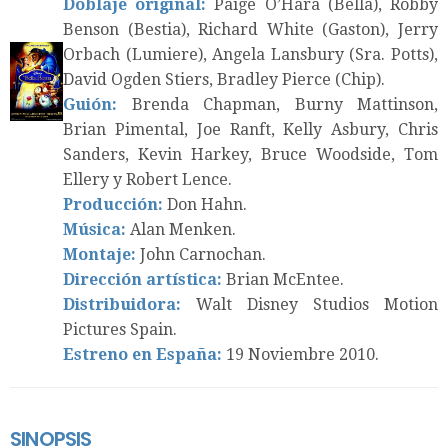
Doblaje original:
Paige O’Hara (Bella), Robby
Benson (Bestia), Richard White (Gaston), Jerry
Orbach (Lumiere), Angela Lansbury (Sra. Potts),
David Ogden Stiers, Bradley Pierce (Chip).
G
uión:
Brenda Chapman, Burny Mattinson,
Brian Pimental, Joe Ranft, Kelly Asbury, Chris
Sanders, Kevin Harkey, Bruce Woodside, Tom
Ellery y Robert Lence.
Producción:
Don Hahn.
Música:
Alan Menken.
Montaje:
John Carnochan.
Dirección artística:
Brian McEntee.
Distribuidora:
Walt Disney Studios Motion
Pictures Spain.
Estreno en España:
19 Noviembre 2010.
SINOPSIS