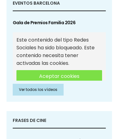
EVENTOS BARCELONA
Gala de Premios Familia 2026
Este contenido del tipo Redes
Sociales ha sido bloqueado. Este
contenido necesita tener
activadas las cookies.
Aceptar cookies
Ver todos los vídeos
Aceptar cookies de Redes
Sociales
FRASES DE CINE