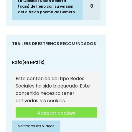
La Odisea | Nolan acierta
8
(casi) de lleno con su versión
del clásico poema de Homero
TRAILERS DE ESTRENOS RECOMENDADOS
Rafa (en Netflix)
Este contenido del tipo Redes
Sociales ha sido bloqueado. Este
contenido necesita tener
activadas las cookies.
Aceptar cookies
Ver todos los vídeos
Aceptar cookies de Redes
Sociales