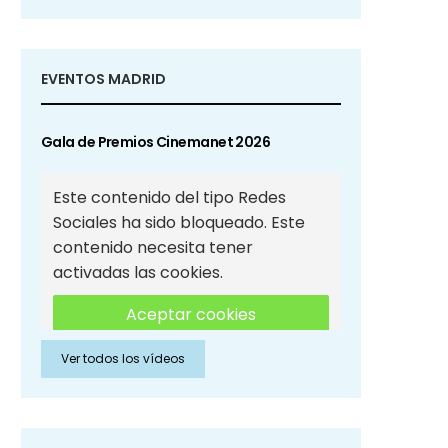
EVENTOS MADRID
Gala de Premios Cinemanet 2026
Este contenido del tipo Redes
Sociales ha sido bloqueado. Este
contenido necesita tener
activadas las cookies.
Aceptar cookies
Ver todos los vídeos
Aceptar cookies de Redes
Sociales