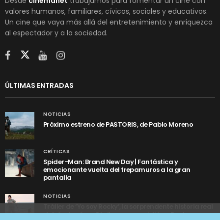
Desde
cinemanet
trabajamos para fomentar un cine con
valores humanos, familiares, cívicos, sociales y educativos.
Un cine que vaya más allá del entretenimiento y enriquezca
al espectador y a la sociedad.
ÚLTIMAS ENTRADAS
NOTICIAS
Próximo estreno de PASTORIS, de Pablo Moreno
CRÍTICAS
Spider-Man: Brand New Day | Fantástica y
emocionante vuelta del trepamuros a la gran
pantalla
NOTICIAS
Tráiler de ‘Yo soy Rocky’, la sorprendente historia real
detrás de cómo Stallone se convirtió en Rocky
Utilizamos cookies anónimas de terceros para analizar el