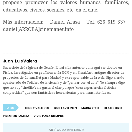
propone promover los valores humanos, familiares,
educativos, cívicos, sociales, etc. en el cine.
Más información: Daniel Arasa Tel. 626 619 537
daniel[ARROBA]cinemanet.info
Juan-Luis Valera
Sacerdote de la Iglesia de Getafe. En mi vida anterior conseguí ser doctor en
Física, investigador en geofísica en la UCM y en Frankfurt, antiguo director de
proyectos de CinemaNet para Madrid y ex responsable de la web. Sigo siendo
apasionado de Tolkien, de la ciencia y de "pensar con el cine". Yo siempre digo
que no soy "cinéfilo": me gusta el cine porque "crea experiencias ficticias
compartidas" que son fantásticas herramientas para transmitir ideas.
TAGS
CINE Y VALORES
GUSTAVO RON
MARIA Y YO
OLA DE ORO
PREMIOS FAMILIA
VIVIR PARA SIEMPRE
ARTÍCULO ANTERIOR