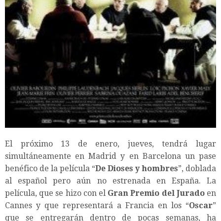
El próximo 13 de enero, jueves, tendrá lugar
simultáneamente en Madrid y en Barcelona un pase
benéfico de la película “
De Dioses y hombres
”, doblada
al español pero aún no estrenada en España. La
película, que se hizo con el
Gran Premio del Jurado
en
Cannes y que representará a Francia en los “
Oscar
”
que se entregarán dentro de pocas semanas, ha