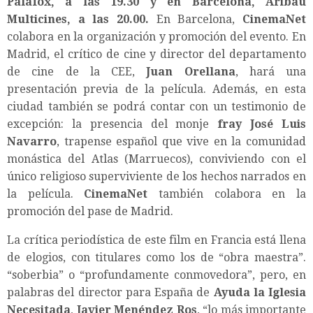
Palafox, a las 19.30 y en Barcelona, Aribau
Multicines, a las 20.00.
En Barcelona,
CinemaNet
colabora en la organización y promoción del evento. En
Madrid, el crítico de cine y director del departamento
de cine de la CEE,
Juan Orellana
, hará una
presentación previa de la película. Además, en esta
ciudad también se podrá contar con un testimonio de
excepción: la presencia del monje
fray José Luis
Navarro
, trapense español que vive en la comunidad
monástica del Atlas (Marruecos), conviviendo con el
único religioso superviviente de los hechos narrados en
la película.
CinemaNet
también colabora en la
promoción del pase de Madrid.
La crítica periodística de este film en Francia está llena
de elogios, con titulares como los de “obra maestra”.
“soberbia” o “profundamente conmovedora”, pero, en
palabras del director para España de
Ayuda la Iglesia
Necesitada
,
Javier Menéndez Ros
, “lo más importante