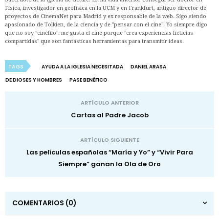
Física, investigador en geofísica en la UCM y en Frankfurt, antiguo director de
proyectos de CinemaNet para Madrid y ex responsable de la web. Sigo siendo
apasionado de Tolkien, de la ciencia y de "pensar con el cine". Yo siempre digo
que no soy "cinéfilo": me gusta el cine porque "crea experiencias ficticias
compartidas" que son fantásticas herramientas para transmitir ideas.
TAGS
AYUDA A LA IGLESIA NECESITADA
DANIEL ARASA
DE DIOSES Y HOMBRES
PASE BENÉFICO
ARTÍCULO ANTERIOR
Cartas al Padre Jacob
ARTÍCULO SIGUIENTE
Las películas españolas “María y Yo” y “Vivir Para
Siempre” ganan la Ola de Oro
COMENTARIOS
(0)