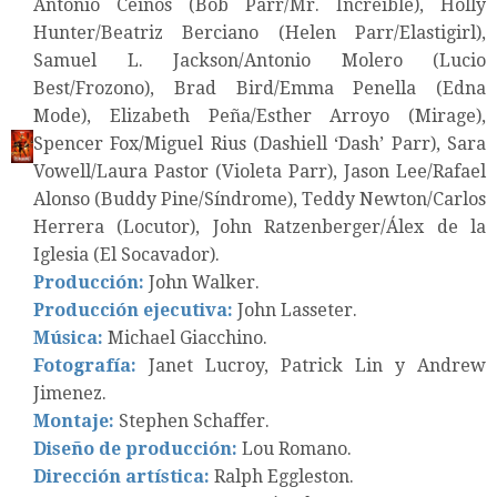
Antonio Ceinos (Bob Parr/Mr. Increíble), Holly
Hunter/Beatriz Berciano (Helen Parr/Elastigirl),
Samuel L. Jackson/Antonio Molero (Lucio
Best/Frozono), Brad Bird/Emma Penella (Edna
Mode), Elizabeth Peña/Esther Arroyo (Mirage),
Spencer Fox/Miguel Rius (Dashiell ‘Dash’ Parr), Sara
Vowell/Laura Pastor (Violeta Parr), Jason Lee/Rafael
Alonso (Buddy Pine/Síndrome), Teddy Newton/Carlos
Herrera (Locutor), John Ratzenberger/Álex de la
Iglesia (El Socavador).
Producción:
John Walker.
Producción ejecutiva:
John Lasseter.
Música:
Michael Giacchino.
Fotografía:
Janet Lucroy, Patrick Lin y Andrew
Jimenez.
Montaje:
Stephen Schaffer.
Diseño de producción:
Lou Romano.
Dirección artística:
Ralph Eggleston.