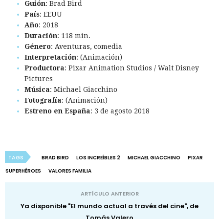
Guión
: Brad Bird
País
: EEUU
Año
: 2018
Duración
: 118 min.
Género
: Aventuras, comedia
Interpretación
: (Animación)
Productora
: Pixar Animation Studios / Walt Disney
Pictures
Música
: Michael Giacchino
Fotografía
: (Animación)
Estreno en España
: 3 de agosto 2018
TAGS
BRAD BIRD
LOS INCREÍBLES 2
MICHAEL GIACCHINO
PIXAR
SUPERHÉROES
VALORES FAMILIA
ARTÍCULO ANTERIOR
Ya disponible "El mundo actual a través del cine", de
Tomás Valero