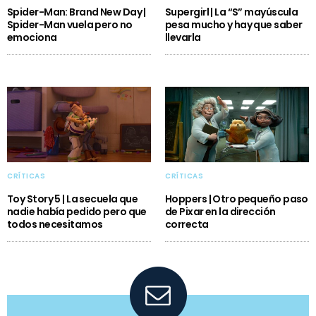
Spider-Man: Brand New Day |
Supergirl | La “S” mayúscula
Spider-Man vuela pero no
pesa mucho y hay que saber
emociona
llevarla
CRÍTICAS
CRÍTICAS
Toy Story 5 | La secuela que
Hoppers | Otro pequeño paso
nadie había pedido pero que
de Pixar en la dirección
todos necesitamos
correcta