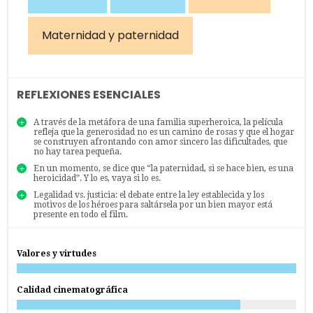
Maternidad y paternidad
REFLEXIONES ESENCIALES
A través de la metáfora de una familia superheroica, la película
refleja que la generosidad no es un camino de rosas y que el hogar
se construyen afrontando con amor sincero las dificultades, que
no hay tarea pequeña.
En un momento, se dice que “la paternidad, si se hace bien, es una
heroicidad”. Y lo es, vaya si lo es.
Legalidad vs. justicia: el debate entre la ley establecida y los
motivos de los héroes para saltársela por un bien mayor está
presente en todo el film.
Valores y virtudes
Calidad cinematográfica