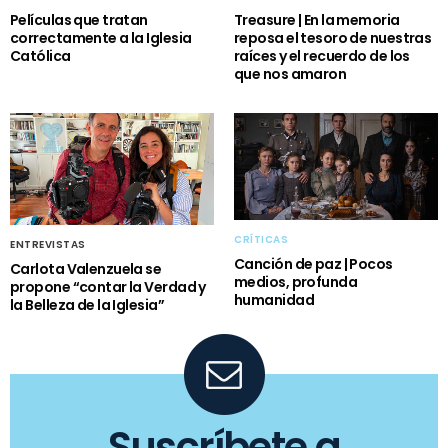
Películas que tratan
Treasure | En la memoria
correctamente a la Iglesia
reposa el tesoro de nuestras
Católica
raíces y el recuerdo de los
que nos amaron
CRÍTICAS
ENTREVISTAS
Canción de paz | Pocos
Carlota Valenzuela se
medios, profunda
propone “contar la Verdad y
humanidad
la Belleza de la Iglesia”
Suscríbete a