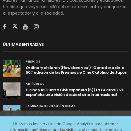
valores humanos, familiares, cívicos, sociales y educativos.
Un cine que vaya más allá del entretenimiento y enriquezca
al espectador y a la sociedad.
ÚLTIMAS ENTRADAS
PREMIOS
Ordinary children (How dare you!) | Ganadora de la
50.ª edición de los Premios de Cine Católico de Japón
ARTÍCULOS
El cine y la Guerra Civil española (5) | La Guerra Civil
española: una visión desde el cine internacional
LA MIRADA DE JOAQUÍN CELMA
La última ronda en Venecia | La buena vida
Utilizamos cookies anónimas de terceros para analizar el
Utilizamos los servicios de Google Analytics para obtener
tráfico web que recibimos y conocer los servicios que
información anónima sobre las visitas y el comportamiento de