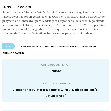
Juan-Luis Valera
Sacerdote de la Iglesia de Getafe. En mi vida anterior conseguí ser doctor en
Física, investigador en geofísica en la UCM y en Frankfurt, antiguo director de
proyectos de CinemaNet para Madrid y ex responsable de la web. Sigo siendo
apasionado de Tolkien, de la ciencia y de "pensar con el cine". Yo siempre digo
que no soy "cinéfilo": me gusta el cine porque "crea experiencias ficticias
compartidas" que son fantásticas herramientas para transmitir ideas.
TAGS
CARTAS A DIOS
ERIC-EMMANUEL SCHMITT
OLA DE ORO
PREMIOS FAMILIA
ARTÍCULO ANTERIOR
Fausto
ARTÍCULO SIGUIENTE
Video-entrevista a Roberto Girault, director de "El
Estudiante"