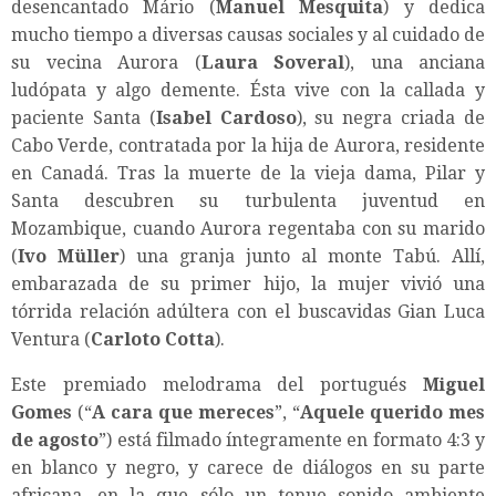
desencantado Mário (
Manuel Mesquita
) y dedica
mucho tiempo a diversas causas sociales y al cuidado de
su vecina Aurora (
Laura Soveral
), una anciana
ludópata y algo demente. Ésta vive con la callada y
paciente Santa (
Isabel Cardoso
), su negra criada de
Cabo Verde, contratada por la hija de Aurora, residente
en Canadá. Tras la muerte de la vieja dama, Pilar y
Santa descubren su turbulenta juventud en
Mozambique, cuando Aurora regentaba con su marido
(
Ivo Müller
) una granja junto al monte Tabú. Allí,
embarazada de su primer hijo, la mujer vivió una
tórrida relación adúltera con el buscavidas Gian Luca
Ventura (
Carloto Cotta
).
Este premiado melodrama del portugués
Miguel
Gomes
(“
A cara que mereces
”, “
Aquele querido mes
de agosto
”) está filmado íntegramente en formato 4:3 y
en blanco y negro, y carece de diálogos en su parte
africana, en la que sólo un tenue sonido ambiente