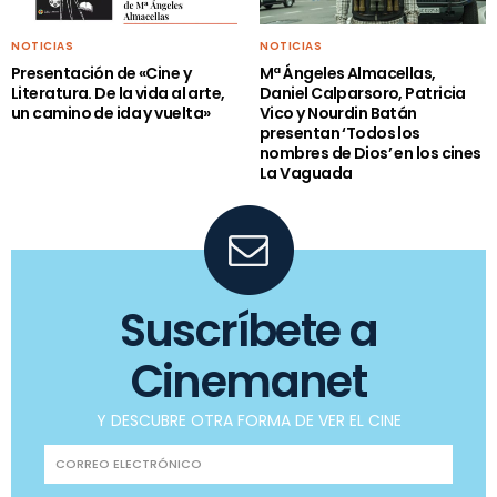
NOTICIAS
NOTICIAS
Presentación de «Cine y
Mª Ángeles Almacellas,
Literatura. De la vida al arte,
Daniel Calparsoro, Patricia
un camino de ida y vuelta»
Vico y Nourdin Batán
presentan ‘Todos los
nombres de Dios’ en los cines
La Vaguada
Suscríbete a
Cinemanet
Y DESCUBRE OTRA FORMA DE VER EL CINE