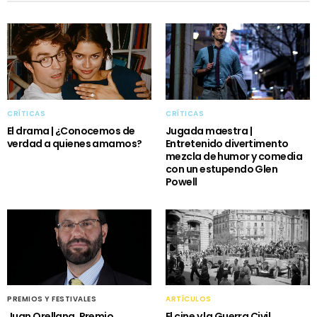
CRÍTICAS
CRÍTICAS
El drama | ¿Conocemos de
Jugada maestra |
verdad a quienes amamos?
Entretenido divertimento
mezcla de humor y comedia
con un estupendo Glen
Powell
PREMIOS Y FESTIVALES
ARTÍCULOS
Juan Orellana, Premio
El cine y la Guerra Civil