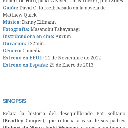
Robert De Niro, Jacki Weaver, Chris Tucker, Julia Stiles.
Guión
:
David O. Russell; basado en la novela de
Matthew Quick
Música:
Danny Elfmann
Fotografía:
Masanobu Takayanagi
Distribuidora en cine:
Aurum
Duración:
122min.
Género:
Comedia
Estreno en EEUU:
21 de Noviembre de 2012
Estreno en España:
25 de Enero de 2013
SINOPSIS
Relata la historia del desequilibrado Pat Solitano
(
Bradley Cooper
), que retorna a casa de sus padres
(
Robert de Niro y Jacki Weaver
) tras pasar un tiempo