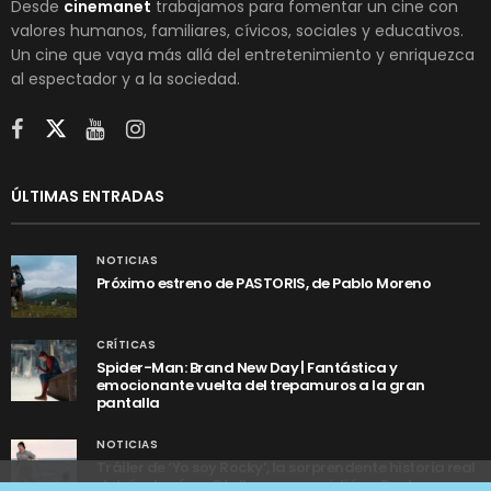
Desde
cinemanet
trabajamos para fomentar un cine con
valores humanos, familiares, cívicos, sociales y educativos.
Un cine que vaya más allá del entretenimiento y enriquezca
al espectador y a la sociedad.
ÚLTIMAS ENTRADAS
NOTICIAS
Próximo estreno de PASTORIS, de Pablo Moreno
CRÍTICAS
Spider-Man: Brand New Day | Fantástica y
emocionante vuelta del trepamuros a la gran
pantalla
NOTICIAS
Tráiler de ‘Yo soy Rocky’, la sorprendente historia real
detrás de cómo Stallone se convirtió en Rocky
Utilizamos cookies anónimas de terceros para analizar el