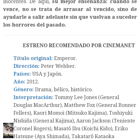
inocentes. De aquí,
su mejor enseñanza: cuando se
vence, no se trata de arrasar al vencido, sino de
ayudarle a salir adelante sin que vuelvan a suceder
los horrores del pasado.
ESTRENO RECOMENDADO POR CINEMANET
Título original:
Emperor.
Dirección:
Peter Webber.
Países:
USA y Japón.
Año:
2012.
Género:
Drama, bélico, histórico.
Interpretación:
Tommy Lee Jones (General
Douglas MacArthur), Matthew Fox (General Bonner
Fellers), Kaori Momoi (Mitsuko Kajima), Toshiyuki
Nishida (General Kajima), Aaron Jackson (Teniente
Coronel Rogers), Masatô Ibu (Koichi Kido), Eriko
Hatsune (Aya Shimada), Takatarô Kataoka