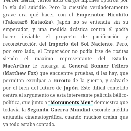
Tercer Reich
, varios altos cargos nipones optaron por
la vía del suicidio. Pero la cuestión verdaderamente
grave era qué hacer con el
Emperador Hirohito
(
Takatarô Kataoka
). Japón no se entendía sin su
emperador, y una medida drástica contra él podía
hacer inviable el proyecto de pacificación y
reconstrucción del
Imperio del Sol Naciente
. Pero,
por otro lado, el Emperador no podía irse de rositas
siendo el máximo representante del Estado.
MacArthur
le encarga al
General Bonner Fellers
(
Matthew Fox
) que encuentre pruebas, si las hay, que
permitan exculpar a
Hiroito
de la guerra, y salvarle
por el bien del futuro de
Japón
. Este difícil cometido
centra el argumento de esta interesante película bélico-
política, que junto a
“
Monuments Men
”
demuestra que
todavía la
Segunda Guerra Mundial
esconde inédita
enjundia cinematográfica, cuando muchos creían que
ya todo estaba contado.