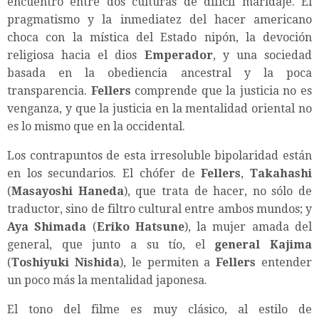
encuentro entre dos culturas de difícil maridaje. El
pragmatismo y la inmediatez del hacer americano
choca con la mística del Estado nipón, la devoción
religiosa hacia el dios
Emperador
, y una sociedad
basada en la obediencia ancestral y la poca
transparencia.
Fellers
comprende que la justicia no es
venganza, y que la justicia en la mentalidad oriental no
es lo mismo que en la occidental.
Los contrapuntos de esta irresoluble bipolaridad están
en los secundarios. El chófer de
Fellers
,
Takahashi
(
Masayoshi Haneda
), que trata de hacer, no sólo de
traductor, sino de filtro cultural entre ambos mundos; y
Aya Shimada
(
Eriko Hatsune
), la mujer amada del
general, que junto a su tío, el
general Kajima
(
Toshiyuki Nishida
), le permiten a
Fellers
entender
un poco más la mentalidad japonesa.
El tono del filme es muy clásico, al estilo de