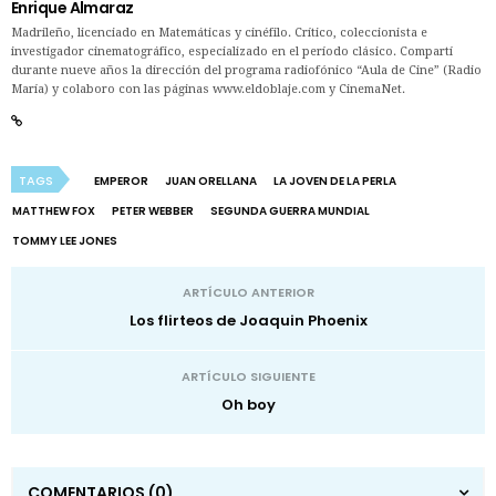
Enrique Almaraz
Madrileño, licenciado en Matemáticas y cinéfilo. Crítico, coleccionista e
investigador cinematográfico, especializado en el período clásico. Compartí
durante nueve años la dirección del programa radiofónico “Aula de Cine” (Radio
María) y colaboro con las páginas www.eldoblaje.com y CinemaNet.
TAGS
EMPEROR
JUAN ORELLANA
LA JOVEN DE LA PERLA
MATTHEW FOX
PETER WEBBER
SEGUNDA GUERRA MUNDIAL
TOMMY LEE JONES
ARTÍCULO ANTERIOR
Los flirteos de Joaquin Phoenix
ARTÍCULO SIGUIENTE
Oh boy
COMENTARIOS
(0)