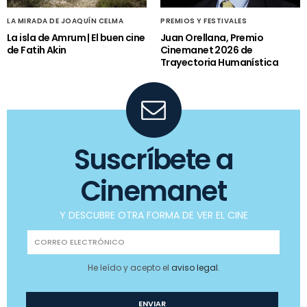
LA MIRADA DE JOAQUÍN CELMA
PREMIOS Y FESTIVALES
La isla de Amrum | El buen cine
Juan Orellana, Premio
de Fatih Akin
Cinemanet 2026 de
Trayectoria Humanística
Suscríbete a
Cinemanet
Y DESCUBRE OTRA FORMA DE VER EL CINE
He leído y acepto el
aviso legal
.