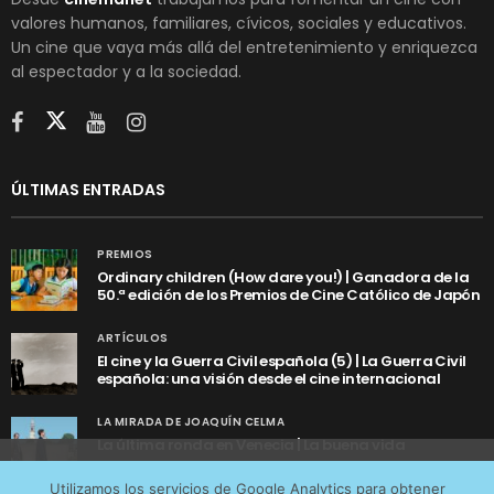
valores humanos, familiares, cívicos, sociales y educativos.
Un cine que vaya más allá del entretenimiento y enriquezca
al espectador y a la sociedad.
ÚLTIMAS ENTRADAS
PREMIOS
Ordinary children (How dare you!) | Ganadora de la
50.ª edición de los Premios de Cine Católico de Japón
ARTÍCULOS
El cine y la Guerra Civil española (5) | La Guerra Civil
española: una visión desde el cine internacional
LA MIRADA DE JOAQUÍN CELMA
La última ronda en Venecia | La buena vida
Utilizamos cookies anónimas de terceros para analizar el
Utilizamos los servicios de Google Analytics para obtener