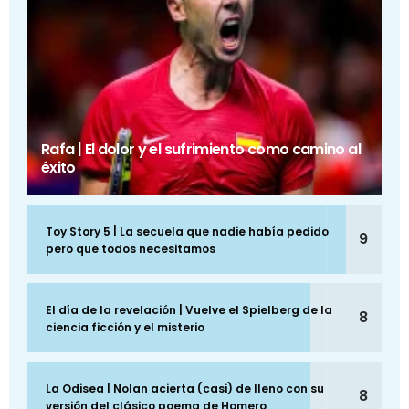
Rafa | El dolor y el sufrimiento como camino al
éxito
Toy Story 5 | La secuela que nadie había pedido
9
pero que todos necesitamos
El día de la revelación | Vuelve el Spielberg de la
8
ciencia ficción y el misterio
La Odisea | Nolan acierta (casi) de lleno con su
8
versión del clásico poema de Homero