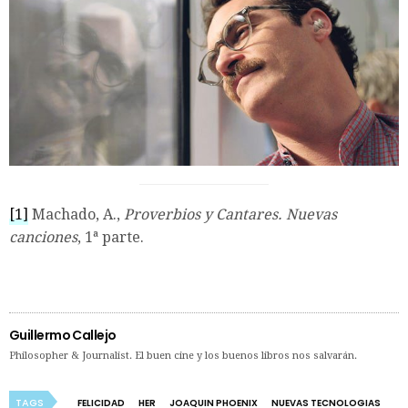
[1]
Machado, A.,
Proverbios y Cantares. Nuevas
canciones
, 1ª parte.
Guillermo Callejo
Philosopher & Journalist. El buen cine y los buenos libros nos salvarán.
TAGS
FELICIDAD
HER
JOAQUIN PHOENIX
NUEVAS TECNOLOGIAS