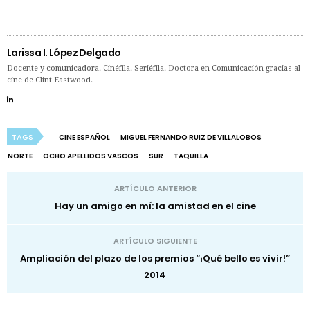
Larissa I. López Delgado
Docente y comunicadora. Cinéfila. Seriéfila. Doctora en Comunicación gracias al
cine de Clint Eastwood.
TAGS
CINE ESPAÑOL
MIGUEL FERNANDO RUIZ DE VILLALOBOS
NORTE
OCHO APELLIDOS VASCOS
SUR
TAQUILLA
ARTÍCULO ANTERIOR
Hay un amigo en mí: la amistad en el cine
ARTÍCULO SIGUIENTE
Ampliación del plazo de los premios “¡Qué bello es vivir!”
2014