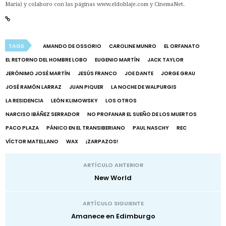
María) y colaboro con las páginas www.eldoblaje.com y CinemaNet.
TAGS
AMANDO DE OSSORIO
CAROLINE MUNRO
EL ORFANATO
EL RETORNO DEL HOMBRE LOBO
EUGENIO MARTÍN
JACK TAYLOR
JERÓNIMO JOSÉ MARTÍN
JESÚS FRANCO
JOE DANTE
JORGE GRAU
JOSÉ RAMÓN LARRAZ
JUAN PIQUER
LA NOCHE DE WALPURGIS
LA RESIDENCIA
LEÓN KLIMOWSKY
LOS OTROS
NARCISO IBÁÑEZ SERRADOR
NO PROFANAR EL SUEÑO DE LOS MUERTOS
PACO PLAZA
PÁNICO EN EL TRANSIBERIANO
PAUL NASCHY
REC
VÍCTOR MATELLANO
WAX
¡ZARPAZOS!
ARTÍCULO ANTERIOR
New World
ARTÍCULO SIGUIENTE
Amanece en Edimburgo