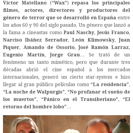
Víctor Matellano
(
“
Wax
”
)
repasa los principales
filmes, actores, directores y productores del
género de terror que se desarrolló en España
entre
los años 60 y 90 del siglo pasado. Un género que lanzó a
la fama a cineastas como
Paul Naschy
,
Jesús Franco
,
Narciso Ibáñez Serrador
,
León Klimowsky
,
Juan
Piquer
,
Amando de Ossorio
,
José Ramón Larraz
,
Eugenio Martín
,
Jorge Grau
… Se trató de un
fenómeno un tanto mimético, pero que durante tres
décadas abrió el cine español a los mercados
internacionales, generó un cierto star-system e hizo
llegar al gran público películas como
“
La residencia
”
,
“
La noche de Walpurgis
”
,
“
No profanar el sueño de
los muertos
”
,
“
Pánico en el Transiberiano
”
,
“
El
retorno del hombre lobo
”
…