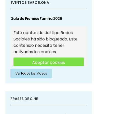
EVENTOS BARCELONA
Gala de Premios Familia 2026
Este contenido del tipo Redes
Sociales ha sido bloqueado. Este
contenido necesita tener
activadas las cookies.
Aceptar cookies
Ver todos los vídeos
Aceptar cookies de Redes
Sociales
FRASES DE CINE