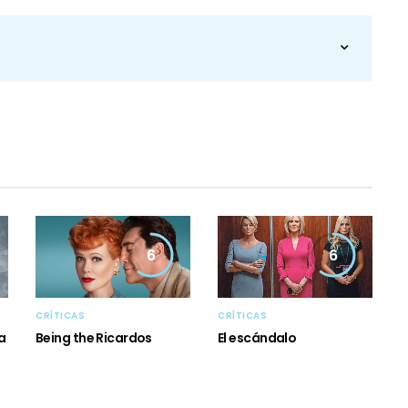
6
6
CRÍTICAS
CRÍTICAS
a
Being the Ricardos
El escándalo