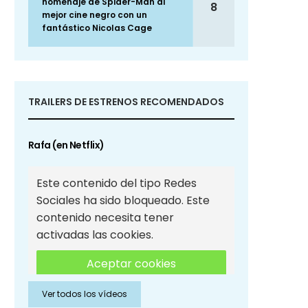
homenaje de Spider-Man al
8
mejor cine negro con un
fantástico Nicolas Cage
TRAILERS DE ESTRENOS RECOMENDADOS
Rafa (en Netflix)
Este contenido del tipo Redes
Sociales ha sido bloqueado. Este
contenido necesita tener
activadas las cookies.
Aceptar cookies
Ver todos los vídeos
Aceptar cookies de Redes
Sociales