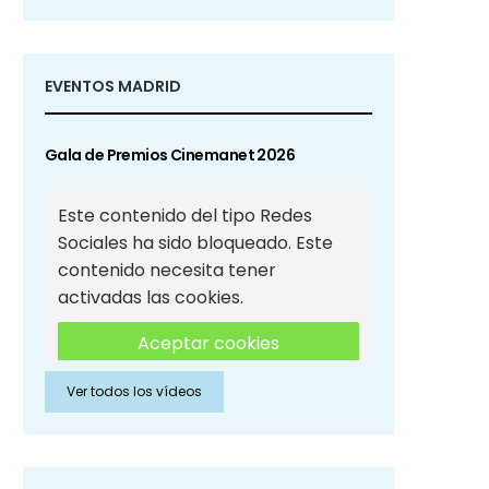
EVENTOS MADRID
Gala de Premios Cinemanet 2026
Este contenido del tipo Redes
Sociales ha sido bloqueado. Este
contenido necesita tener
activadas las cookies.
Aceptar cookies
Ver todos los vídeos
Aceptar cookies de Redes
Sociales