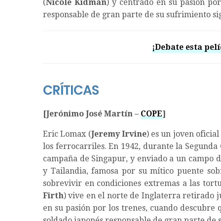
(
Nicole Kidman
) y centrado en su pasión po
responsable de gran parte de su sufrimiento si
¡Debate esta pelí
CRÍTICAS
[Jerónimo José Martín –
COPE
]
Eric Lomax (
Jeremy Irvine
) es un joven oficia
los ferrocarriles. En 1942, durante la Segunda
campaña de Singapur, y enviado a un campo de 
y Tailandia, famosa por su mítico puente sobr
sobrevivir en condiciones extremas a las tort
Firth
) vive en el norte de Inglaterra retirado j
en su pasión por los trenes, cuando descubre 
soldado japonés responsable de gran parte de s