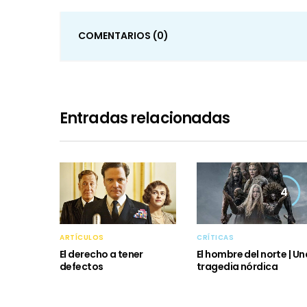
COMENTARIOS
(0)
Entradas relacionadas
4
ARTÍCULOS
CRÍTICAS
El derecho a tener
El hombre del norte | Un
defectos
tragedia nórdica