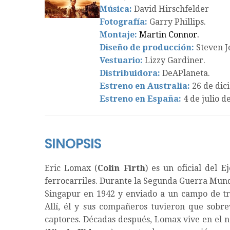
Música:
David Hirschfelder
Fotografía:
Garry Phillips.
Montaje:
Martin Connor.
Diseño de producción:
Steven J
Vestuario:
Lizzy Gardiner.
Distribuidora:
DeAPlaneta.
Estreno en Australia:
26 de dic
Estreno en España:
4 de julio d
SINOPSIS
Eric Lomax (
Colin Firth
) es un oficial del E
ferrocarriles. Durante la Segunda Guerra Mund
Singapur en 1942 y enviado a un campo de tra
Allí, él y sus compañeros tuvieron que sobre
captores. Décadas después, Lomax vive en el no