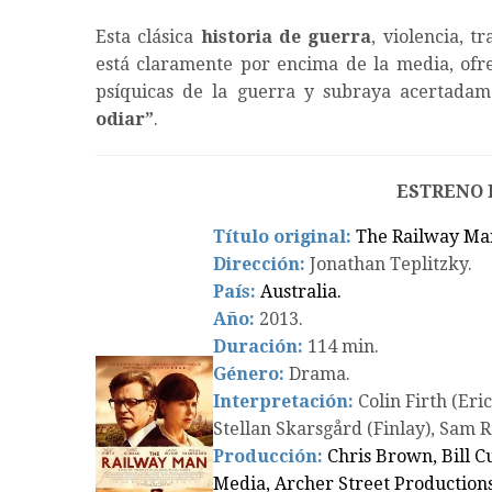
Esta clásica
historia de guerra
, violencia, 
está claramente por encima de la media, of
psíquicas de la guerra y subraya acertada
odiar”
.
ESTRENO
Título original:
The Railway Ma
Dirección:
Jonathan Teplitzky.
País:
Australia.
Año:
2013.
Duración:
114 min.
Género:
Drama.
Interpretación:
Colin Firth (Eric
Stellan Skarsgård (Finlay), Sam R
Producción:
Chris Brown, Bill C
Media, Archer Street Productions,