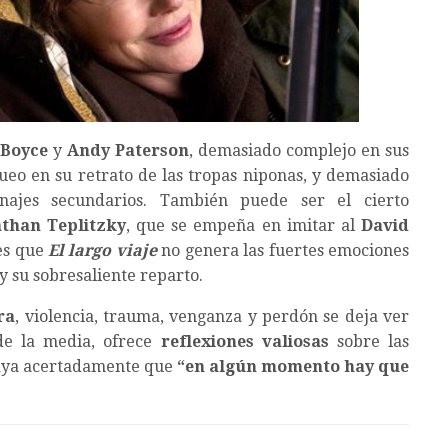
 Boyce
y
Andy Paterson
, demasiado complejo en sus
eo en su retrato de las tropas niponas, y demasiado
najes secundarios. También puede ser el cierto
athan Teplitzky
, que se empeña en imitar al
David
es que
El largo viaje
no genera las fuertes emociones
 su sobresaliente reparto.
ra
, violencia, trauma, venganza y perdón se deja ver
de la media, ofrece
reflexiones valiosas
sobre las
braya acertadamente que
“en algún momento hay que