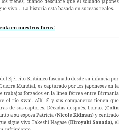
r los trenes, cuando descubre que el soldado japonés
gue vivo… La historia está basada en sucesos reales.
cula en nuestros foros!
l del Ejército Británico fascinado desde su infancia por
 Guerra Mundial, es capturado por los japoneses en la
trabajos forzados en la línea férrea entre Birmania
e el río Kwai. Allí, él y sus compañeros tienen que
uras de sus captores. Décadas después, Lomax (
Colin
unto a su esposa Patricia (
Nicole Kidman
) y centrado
que sigue vivo Takeshi Nagase (
Hiroyuki Sanada
), el
u sufrimiento.