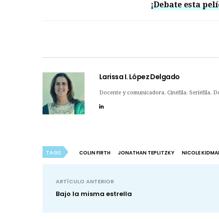
¡Debate esta pelí
Larissa I. López Delgado
Docente y comunicadora. Cinéfila. Seriéfila. 
TAGS
COLIN FIRTH
JONATHAN TEPLITZKY
NICOLE KIDMA
ARTÍCULO ANTERIOR
Bajo la misma estrella