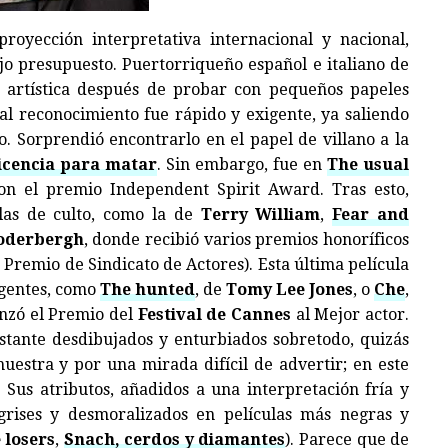
royección interpretativa internacional y nacional,
ajo presupuesto. Puertorriqueño español e italiano de
a artística después de probar con pequeños papeles
o al reconocimiento fue rápido y exigente, ya saliendo
o. Sorprendió encontrarlo en el papel de villano a la
licencia para matar
. Sin embargo, fue en
The usual
n el premio Independent Spirit Award. Tras esto,
ulas de culto, como la de
Terry William
,
Fear and
oderbergh
, donde recibió varios premios honoríficos
 Premio de Sindicato de Actores). Esta última película
igentes, como
The hunted
, de
Tomy Lee Jones
, o
Che
,
anzó el Premio del
Festival de Cannes
al Mejor actor.
stante desdibujados y enturbiados sobretodo, quizás
uestra y por una mirada difícil de advertir; en este
. Sus atributos, añadidos a una interpretación fría y
 grises y desmoralizados en películas más negras y
 losers
,
Snach, cerdos y diamantes
). Parece que de