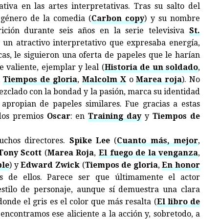
iva en las artes interpretativas. Tras su salto del
 género de la comedia (
Carbon copy
) y su nombre
ición durante seis años en la serie televisiva
St.
r un atractivo interpretativo que expresaba energía,
cas, le siguieron una oferta de papeles que le harían
 valiente, ejemplar y leal (
Historia de un soldado
,
,
Tiempos de gloria
,
Malcolm X
o
Marea roja
). No
ezclado con la bondad y la pasión, marca su identidad
 apropian de papeles similares. Fue gracias a estas
dos premios
Oscar
: en
Training day
y
Tiempos de
uchos directores.
Spike Lee
(
Cuanto más, mejor
,
ony Scott
(
Marea Roja
,
El fuego de la venganza
,
le
) y
Edward Zwick
(
Tiempos de gloria
,
En honor
s de ellos. Parece ser que últimamente el actor
stilo de personaje, aunque sí demuestra una clara
nde el gris es el color que más resalta (
El libro de
encontramos ese aliciente a la acción y, sobretodo, a