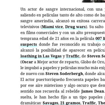
Un actor de sangre internacional, con una p
saliendo en películas tanto de alto como de b
sangre amerindia, alcanzó su exitosa carrer
televisivos (
Miami vice
,
Drug wars
). Su salt
en films comerciales y con un alto presupuest
temprana edad de 21 años en la película
007 
suspects
donde fue reconocido su trabajo co
alcanzó la posibilidad de aparecer en pelíc
loathing in Las Vegas
y
Traffic
, de
Steven S
(
Oscar
a Mejor actor de reparto, Globo de Oro,
le impulsó a papeles y películas mucho más ex
de nuevo con
Steven Soderbergh
, donde alc
El actor puertorriqueño frecuenta papeles ba
por ese aire misterioso y algo oscuro que dem
sentido nos recuerda al rebelde
James Dean
suelta, le han hecho fijo a un tipo papeles
dramáticas:
Savages
,
21 gramos
,
Traffic
,
The