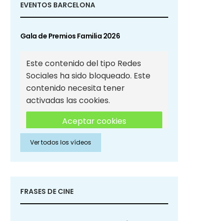
EVENTOS BARCELONA
Gala de Premios Familia 2026
Este contenido del tipo Redes
Sociales ha sido bloqueado. Este
contenido necesita tener
activadas las cookies.
Aceptar cookies
Ver todos los vídeos
Aceptar cookies de Redes
Sociales
FRASES DE CINE