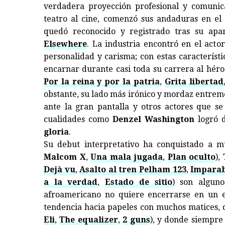
verdadera proyección profesional y comunicat
teatro al cine, comenzó sus andaduras en el
quedó reconocido y registrado tras su apar
Elsewhere
. La industria encontró en el acto
personalidad y carisma; con estas característi
encarnar durante casi toda su carrera al héroe
Por la reina y por la patria
,
Grita libertad
obstante, su lado más irónico y mordaz entrem
ante la gran pantalla y otros actores que se
cualidades como
Denzel
Washington
logró 
gloria
.
Su debut interpretativo ha conquistado a m
Malcom X
,
Una mala jugada
,
Plan oculto
),
T
Dejà vu
,
Asalto al tren Pelham 123
,
Imparab
a la verdad
,
Estado de sitio
) son alguno
afroamericano no quiere encerrarse en un e
tendencia hacia papeles con muchos matices, do
Eli
,
The equalizer
,
2 guns
), y donde siempre 