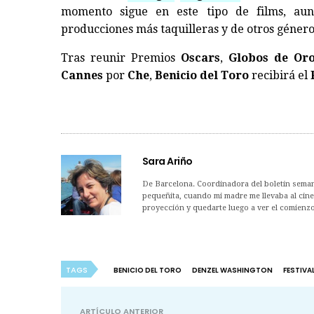
momento sigue en este tipo de films, au
producciones más taquilleras y de otros género
Tras reunir Premios
Oscars
,
Globos de Or
Cannes
por
Che
,
Benicio del Toro
recibirá el
Sara Ariño
De Barcelona. Coordinadora del boletín semana
pequeñita, cuando mi madre me llevaba al cine
proyección y quedarte luego a ver el comienzo
TAGS
BENICIO DEL TORO
DENZEL WASHINGTON
FESTIVA
ARTÍCULO ANTERIOR