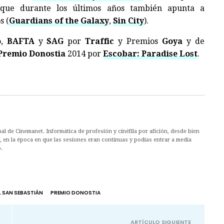
nque durante los últimos años también apunta a
s (
Guardians of the Galaxy
,
Sin City
).
o
,
BAFTA
y
SAG
por
Traffic
y Premios
Goya
y de
Premio Donostia
2014 por
Escobar: Paradise Lost
.
l de Cinemanet. Informática de profesión y cinéfila por afición, desde bien
, en la época en que las sesiones eran continuas y podías entrar a media
.
L SAN SEBASTIÁN
PREMIO DONOSTIA
ARTÍCULO SIGUIENTE