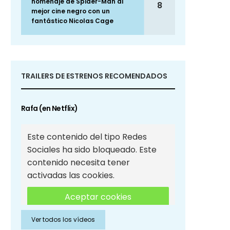
homenaje de Spider-Man al
8
mejor cine negro con un
fantástico Nicolas Cage
TRAILERS DE ESTRENOS RECOMENDADOS
Rafa (en Netflix)
Este contenido del tipo Redes
Sociales ha sido bloqueado. Este
contenido necesita tener
activadas las cookies.
Aceptar cookies
Ver todos los vídeos
Aceptar cookies de Redes
Sociales