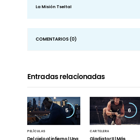
La Misión Tseltal
COMENTARIOS
(0)
Entradas relacionadas
5
6
PELÍCULAS
CARTELERA
Del cielo al infierno | Una
Gladiator II | Más