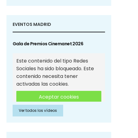
EVENTOS MADRID
Gala de Premios Cinemanet 2026
Este contenido del tipo Redes
Sociales ha sido bloqueado. Este
contenido necesita tener
activadas las cookies.
Aceptar cookies
Ver todos los vídeos
Aceptar cookies de Redes
Sociales