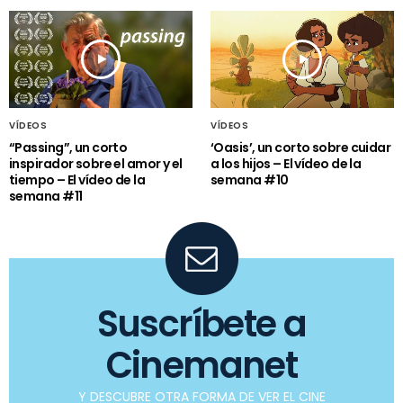
VÍDEOS
VÍDEOS
“Passing”, un corto
‘Oasis’, un corto sobre cuidar
inspirador sobre el amor y el
a los hijos – El vídeo de la
tiempo – El vídeo de la
semana #10
semana #11
Suscríbete a
Cinemanet
Y DESCUBRE OTRA FORMA DE VER EL CINE