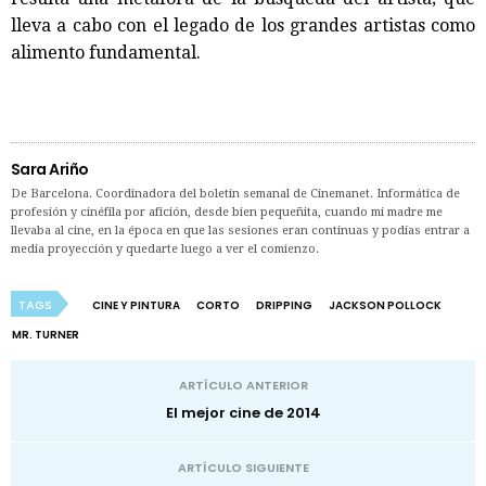
lleva a cabo con el legado de los grandes artistas como
alimento fundamental.
Sara Ariño
De Barcelona. Coordinadora del boletín semanal de Cinemanet. Informática de
profesión y cinéfila por afición, desde bien pequeñita, cuando mi madre me
llevaba al cine, en la época en que las sesiones eran continuas y podías entrar a
media proyección y quedarte luego a ver el comienzo.
TAGS
CINE Y PINTURA
CORTO
DRIPPING
JACKSON POLLOCK
MR. TURNER
ARTÍCULO ANTERIOR
El mejor cine de 2014
ARTÍCULO SIGUIENTE