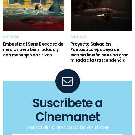
CRÍTICAS
CRÍTICAS
Embestida | Serie B escasa de
Proyecto Salvación |
medios pero bien rodada y
Fantástica epopeya de
con mensajes positivos
ciencia ficción con una gran
mirada a la trascendencia
Suscríbete a
Cinemanet
Y DESCUBRE OTRA FORMA DE VER EL CINE