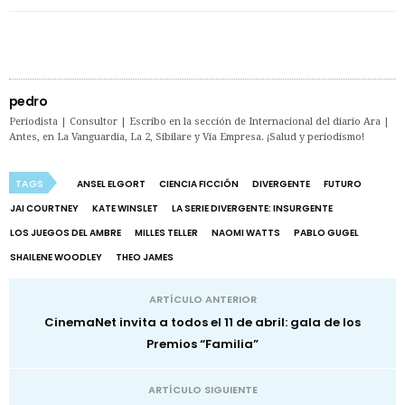
pedro
Periodista | Consultor | Escribo en la sección de Internacional del diario Ara |
Antes, en La Vanguardia, La 2, Sibilare y Vía Empresa. ¡Salud y periodismo!
TAGS
ANSEL ELGORT
CIENCIA FICCIÓN
DIVERGENTE
FUTURO
JAI COURTNEY
KATE WINSLET
LA SERIE DIVERGENTE: INSURGENTE
LOS JUEGOS DEL AMBRE
MILLES TELLER
NAOMI WATTS
PABLO GUGEL
SHAILENE WOODLEY
THEO JAMES
ARTÍCULO ANTERIOR
CinemaNet invita a todos el 11 de abril: gala de los
Premios “Familia”
ARTÍCULO SIGUIENTE