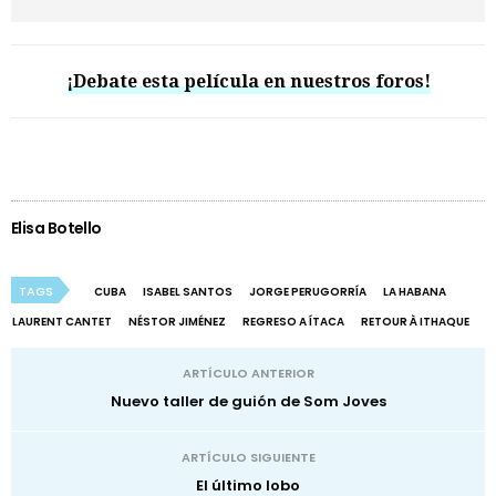
¡Debate esta película en nuestros foros!
Elisa Botello
TAGS
CUBA
ISABEL SANTOS
JORGE PERUGORRÍA
LA HABANA
LAURENT CANTET
NÉSTOR JIMÉNEZ
REGRESO A ÍTACA
RETOUR À ITHAQUE
ARTÍCULO ANTERIOR
Nuevo taller de guión de Som Joves
ARTÍCULO SIGUIENTE
El último lobo