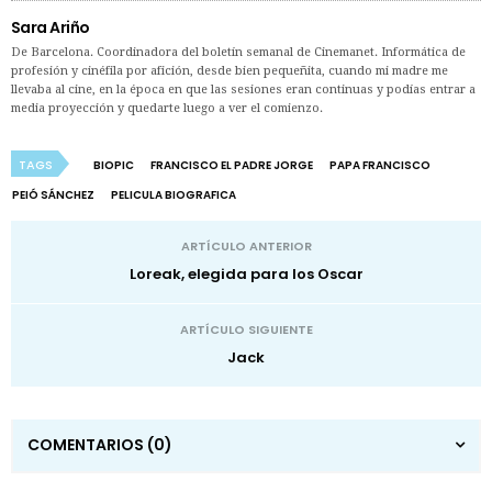
Sara Ariño
De Barcelona. Coordinadora del boletín semanal de Cinemanet. Informática de
profesión y cinéfila por afición, desde bien pequeñita, cuando mi madre me
llevaba al cine, en la época en que las sesiones eran continuas y podías entrar a
media proyección y quedarte luego a ver el comienzo.
TAGS
BIOPIC
FRANCISCO EL PADRE JORGE
PAPA FRANCISCO
PEIÓ SÁNCHEZ
PELICULA BIOGRAFICA
ARTÍCULO ANTERIOR
Loreak, elegida para los Oscar
ARTÍCULO SIGUIENTE
Jack
COMENTARIOS
(0)