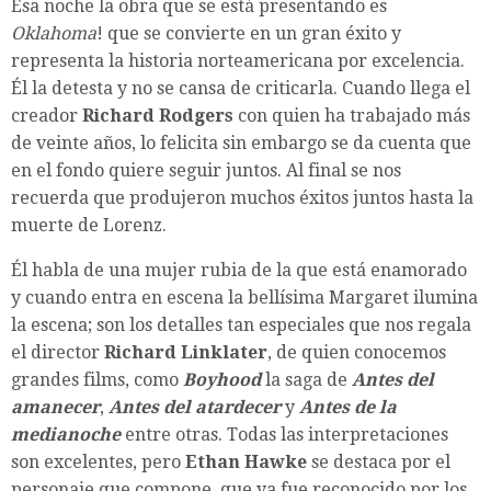
Esa noche la obra que se está presentando es
Oklahoma
! que se convierte en un gran éxito y
representa la historia norteamericana por excelencia.
Él la detesta y no se cansa de criticarla. Cuando llega el
creador
Richard Rodgers
con quien ha trabajado más
de veinte años, lo felicita sin embargo se da cuenta que
en el fondo quiere seguir juntos. Al final se nos
recuerda que produjeron muchos éxitos juntos hasta la
muerte de Lorenz.
Él habla de una mujer rubia de la que está enamorado
y cuando entra en escena la bellísima Margaret ilumina
la escena; son los detalles tan especiales que nos regala
el director
Richard Linklater
, de quien conocemos
grandes films, como
Boyhood
la saga de
Antes del
amanecer
,
Antes del atardecer
y
Antes de la
medianoche
entre otras. Todas las interpretaciones
son excelentes, pero
Ethan Hawke
se destaca por el
personaje que compone, que ya fue reconocido por los