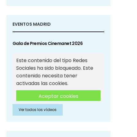
EVENTOS MADRID
Gala de Premios Cinemanet 2026
Este contenido del tipo Redes
Sociales ha sido bloqueado. Este
contenido necesita tener
activadas las cookies.
Aceptar cookies
Ver todos los vídeos
Aceptar cookies de Redes
Sociales