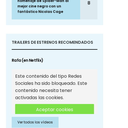
homenaje de Spider-Man al
8
mejor cine negro con un
fantástico Nicolas Cage
TRAILERS DE ESTRENOS RECOMENDADOS
Rafa (en Netflix)
Este contenido del tipo Redes
Sociales ha sido bloqueado. Este
contenido necesita tener
activadas las cookies.
Aceptar cookies
Ver todos los vídeos
Aceptar cookies de Redes
Sociales