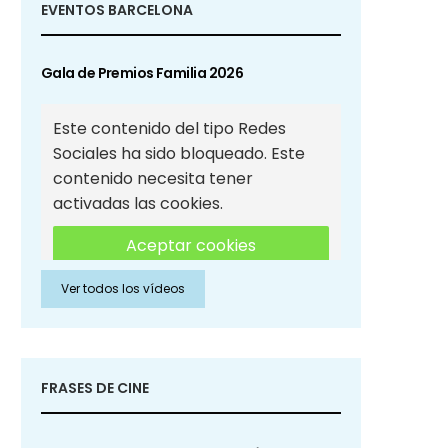
EVENTOS BARCELONA
Gala de Premios Familia 2026
Este contenido del tipo Redes
Sociales ha sido bloqueado. Este
contenido necesita tener
activadas las cookies.
Aceptar cookies
Ver todos los vídeos
Aceptar cookies de Redes
Sociales
FRASES DE CINE