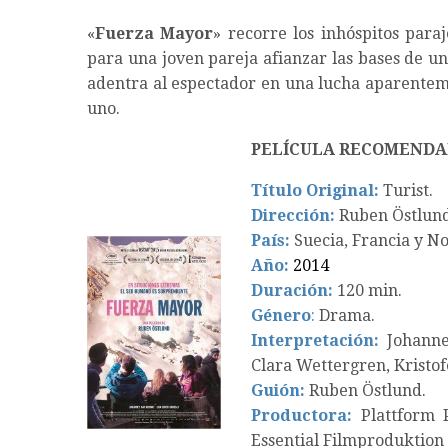
«
Fuerza Mayor
» recorre los inhóspitos para
para una joven pareja afianzar las bases de un
adentra al espectador en una lucha aparenteme
uno.
PELÍCULA RECOMENDA
Título Original:
Turist.
Dirección:
Ruben Östlund
País:
Suecia, Francia y N
Año:
2014
Duración:
120 min.
Género
:
Drama.
Interpretación:
Johannes
Clara Wettergren, Kristof
Guión:
Ruben Östlund.
Productora:
Plattform P
Essential Filmproduktion