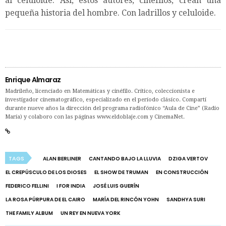
al celuloide. Así, estos autores, cinéfilos, crean una
pequeña historia del hombre. Con ladrillos y celuloide.
Enrique Almaraz
Madrileño, licenciado en Matemáticas y cinéfilo. Crítico, coleccionista e
investigador cinematográfico, especializado en el período clásico. Compartí
durante nueve años la dirección del programa radiofónico “Aula de Cine” (Radio
María) y colaboro con las páginas www.eldoblaje.com y CinemaNet.
TAGS
ALAN BERLINER
CANTANDO BAJO LA LLUVIA
DZIGA VERTOV
EL CREPÚSCULO DE LOS DIOSES
EL SHOW DE TRUMAN
EN CONSTRUCCIÓN
FEDERICO FELLINI
I FOR INDIA
JOSÉ LUIS GUERÍN
LA ROSA PÚRPURA DE EL CAIRO
MARÍA DEL RINCÓN YOHN
SANDHYA SURI
THE FAMILY ALBUM
UN REY EN NUEVA YORK