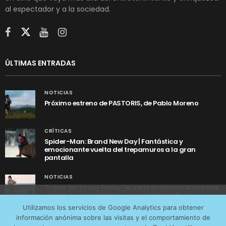
al espectador y a la sociedad.
ÚLTIMAS ENTRADAS
NOTICIAS
Próximo estreno de PASTORIS, de Pablo Moreno
CRÍTICAS
Spider-Man: Brand New Day | Fantástica y
emocionante vuelta del trepamuros a la gran
pantalla
NOTICIAS
Tráiler de ‘Yo soy Rocky’, la sorprendente historia real
detrás de cómo Stallone se convirtió en Rocky
Utilizamos cookies anónimas de terceros para analizar el
Utilizamos los servicios de Google Analytics para obtener
tráfico web que recibimos y conocer los servicios que
información anónima sobre las visitas y el comportamiento de
más os interesan. Puede cambiar las preferencias y