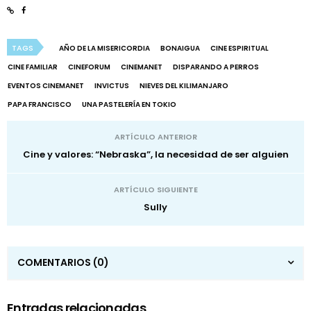
TAGS
AÑO DE LA MISERICORDIA
BONAIGUA
CINE ESPIRITUAL
CINE FAMILIAR
CINEFORUM
CINEMANET
DISPARANDO A PERROS
EVENTOS CINEMANET
INVICTUS
NIEVES DEL KILIMANJARO
PAPA FRANCISCO
UNA PASTELERÍA EN TOKIO
ARTÍCULO ANTERIOR
Cine y valores: “Nebraska”, la necesidad de ser alguien
ARTÍCULO SIGUIENTE
Sully
COMENTARIOS
(0)
Entradas relacionadas