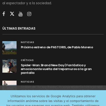
al espectador y a la sociedad.
ÚLTIMAS ENTRADAS
NOTICIAS
Próximo estreno de PASTORIS, de Pablo Moreno
CRÍTICAS
Spider-Man: Brand New Day | Fantástica y
emocionante vuelta del trepamuros a la gran
pantalla
NOTICIAS
Tráiler de ‘Yo soy Rocky’, la sorprendente historia real
detrás de cómo Stallone se convirtió en Rocky
Utilizamos cookies anónimas de terceros para analizar el
Utilizamos los servicios de Google Analytics para obtener
tráfico web que recibimos y conocer los servicios que
información anónima sobre las visitas y el comportamiento de
más os interesan. Puede cambiar las preferencias y
los usuarios que navegan por nuestra web. También utilizamos