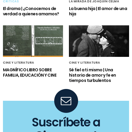
CRÍTICAS
LA MIRADA DE JOAQUÍN CELMA
El drama | ¿Conocemos de
La buena hija | El amor de una
verdad a quienes amamos?
hija
CINE Y LITERATURA
CINE Y LITERATURA
MAGNÍFICO LIBRO SOBRE
Sé fiel a ti mismo | Una
FAMILIA, EDUCACIÓN Y CINE
historia de amor y fe en
tiempos turbulentos
Suscríbete a