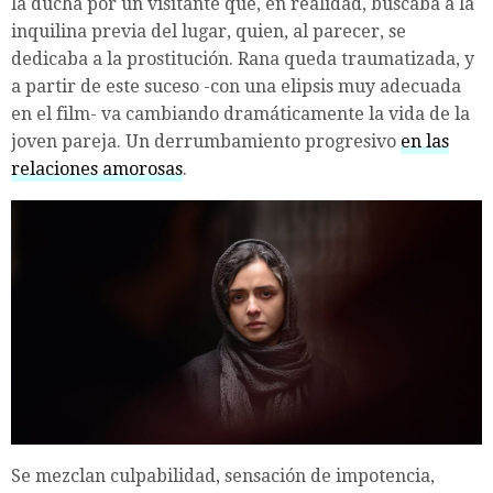
la ducha por un visitante que, en realidad, buscaba a la
inquilina previa del lugar, quien, al parecer, se
dedicaba a la prostitución. Rana queda traumatizada, y
a partir de este suceso -con una elipsis muy adecuada
en el film- va cambiando dramáticamente la vida de la
joven pareja. Un derrumbamiento progresivo
en las
relaciones amorosas
.
Se mezclan culpabilidad, sensación de impotencia,