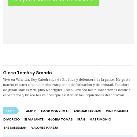
Gloria Tomás y Garrido
Vivo en Valencia. Soy Catedrática de Bioética y defensora de la gente. Me gusta
mucho el buen cine: un medio estupendo de formación y de amistad. Deudora
de Julián Marías y de Julio Rodríguez Chico. Oriento mis publicaciones desde el
espectador y busco los valores que existen en las inquietudes del corazón.
TAGS
AMOR
AMOR CONYUGAL
ASGHAR FARHADI
CINE Y FAMILIA
DIVORCIO
EL VIAJANTE
GLORIA TOMÁS
IRÁN
MATRIMONIO
THE SALESMAN
VALORES PAREJA