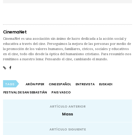
CinemaNet
CinemaNet es una asociación sin ánimo de lucro dedicada a la acción social y
educativa a través del cine. Perseguimos la mejora de las personas por medio de
la promoción de los valores humanos, familiares, cívicos, sociales y educativos
en el cine, todo ello desde la óptica del humanismo cristiano. Para resumirlo nos
remitimos a nuestro lema: Pensando el cine, cambiando el mundo.
TAGS
ARÓN PIPER
CINE ESPAÑOL
ENTREVISTA
EUSKADI
FESTIVAL DE SAN SEBASTIÁN
PAIS VASCO
ARTÍCULO ANTERIOR
Mass
ARTÍCULO SIGUIENTE