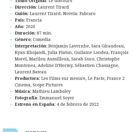
Título Original
: Le discours
Dirección
: Laurent Tirard
Guión
: Laurent Tirard. Novela: Fabcaro
País
: Francia
Año
: 2020
Duración
: 87 min.
Género
: Comedia
Interpretación
: Benjamin Lavernhe, Sara Giraudeau,
Kyan Khojandi, Julia Piaton, Guilaine Londez, François
Morel, Marilou Aussilloux, Sarah Suco, Christophe
Montenez, Adeline D'Hermy, Sébastien Chassagne,
Laurent Bateau
Productora
: Les Films sur mesure, Le Pacte, France 2
Cinema, Scope Pictures
Música
: Mathieu Lamboley
Fotografía
: Emmanuel Soyer
Estreno en España
: 4 de febrero de 2022