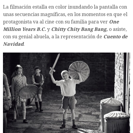
La filmación estalla en color inundando la pantalla con
unas secuencias magníficas, en los momentos en que el
protagonista va al cine con su familia para ver
One
Million Years B.C.
y
Chitty Chity Bang Bang,
o asiste,
con su genial abuela, a la representación de
Cuento de
Navidad
.