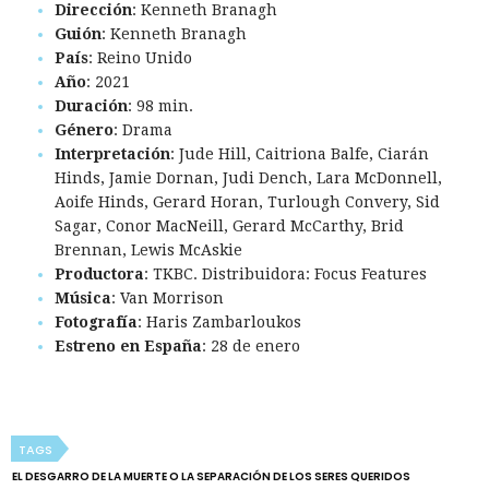
Dirección
: Kenneth Branagh
Guión
: Kenneth Branagh
País
: Reino Unido
Año
: 2021
Duración
: 98 min.
Género
: Drama
Interpretación
: Jude Hill, Caitriona Balfe, Ciarán
Hinds, Jamie Dornan, Judi Dench, Lara McDonnell,
Aoife Hinds, Gerard Horan, Turlough Convery, Sid
Sagar, Conor MacNeill, Gerard McCarthy, Brid
Brennan, Lewis McAskie
Productora
: TKBC. Distribuidora: Focus Features
Música
: Van Morrison
Fotografía
: Haris Zambarloukos
Estreno en España
: 28 de enero
TAGS
EL DESGARRO DE LA MUERTE O LA SEPARACIÓN DE LOS SERES QUERIDOS