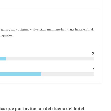
guion, muy original y divertido, mantiene la intriga hasta el final.
loquiales.
5
7
ios que por invitación del dueño del hotel