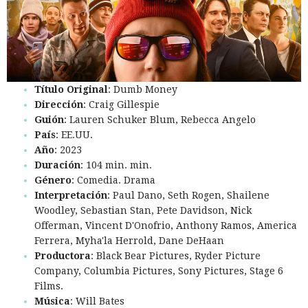
Título Original
: Dumb Money
Dirección
: Craig Gillespie
Guión
: Lauren Schuker Blum, Rebecca Angelo
País
: EE.UU.
Año
: 2023
Duración
: 104 min. min.
Género
: Comedia. Drama
Interpretación
: Paul Dano, Seth Rogen, Shailene
Woodley, Sebastian Stan, Pete Davidson, Nick
Offerman, Vincent D'Onofrio, Anthony Ramos, America
Ferrera, Myha'la Herrold, Dane DeHaan
Productora
: Black Bear Pictures, Ryder Picture
Company, Columbia Pictures, Sony Pictures, Stage 6
Films.
Música
: Will Bates