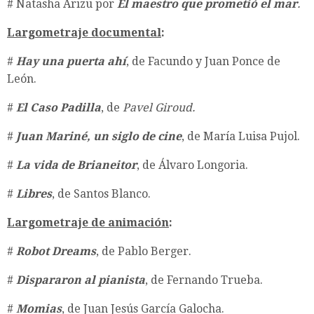
​# Natasha Arizu por
El maestro que prometió el mar
.
Largometraje documental
:
​#
Hay una puerta ahí
, de Facundo y Juan Ponce de
León.
​#
El Caso Padilla
, de
Pavel Giroud.
​#
Juan Mariné, un siglo de cine
, de María Luisa Pujol.
​#
La vida de Brianeitor
, de Álvaro Longoria.
​#
Libres
, de Santos Blanco.
Largometraje de animación
:
​#
Robot Dreams
, de Pablo Berger.
​#
Dispararon al pianista
, de Fernando Trueba.
​#
Momias
, de Juan Jesús García Galocha.