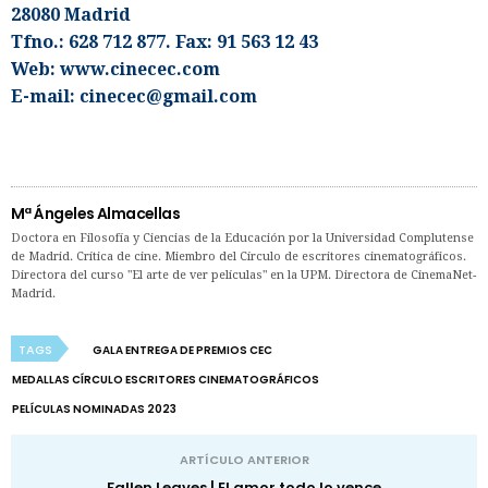
28080 Madrid
Tfno.: 628 712 877. Fax: 91 563 12 43
Web: www.cinecec.com
E-mail: cinecec@gmail.com
Mª Ángeles Almacellas
Doctora en Filosofía y Ciencias de la Educación por la Universidad Complutense
de Madrid. Crítica de cine. Miembro del Círculo de escritores cinematográficos.
Directora del curso "El arte de ver películas" en la UPM. Directora de CinemaNet-
Madrid.
TAGS
GALA ENTREGA DE PREMIOS CEC
MEDALLAS CÍRCULO ESCRITORES CINEMATOGRÁFICOS
PELÍCULAS NOMINADAS 2023
ARTÍCULO ANTERIOR
Fallen Leaves | El amor todo lo vence