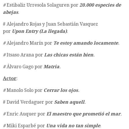
#
Estibaliz Urresola Solaguren por
20.000 especies de
abejas
.
​# Alejandro Rojas y Juan Sebastián Vasquez
por
Upon Entry (La llegada)
.
#
Alejandro Marín por
Te estoy amando locamente
.
#
Itsaso Arana por
Las chicas están bien
.
#
Álvaro Gago por
Matria
.
Actor
:
#
Manolo Solo por
Cerrar los ojos
.
​# David Verdaguer por
Saben aquell
.
#
Enric Auquer por
El maestro que prometió el mar
.
#
Miki Esparbé por
Una vida no tan simple
.