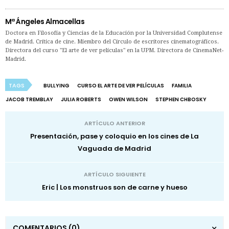
Mª Ángeles Almacellas
Doctora en Filosofía y Ciencias de la Educación por la Universidad Complutense
de Madrid. Crítica de cine. Miembro del Círculo de escritores cinematográficos.
Directora del curso "El arte de ver películas" en la UPM. Directora de CinemaNet-
Madrid.
TAGS
BULLYING
CURSO EL ARTE DE VER PELÍCULAS
FAMILIA
JACOB TREMBLAY
JULIA ROBERTS
OWEN WILSON
STEPHEN CHBOSKY
ARTÍCULO ANTERIOR
Presentación, pase y coloquio en los cines de La
Vaguada de Madrid
ARTÍCULO SIGUIENTE
Eric | Los monstruos son de carne y hueso
COMENTARIOS
(0)