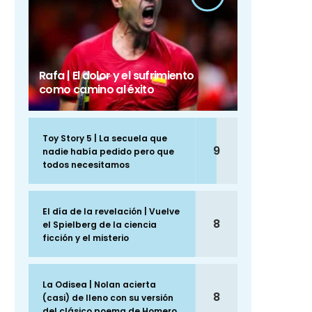
Rafa | El dolor y el sufrimiento
como camino al éxito
Toy Story 5 | La secuela que
9
nadie había pedido pero que
todos necesitamos
El día de la revelación | Vuelve
8
el Spielberg de la ciencia
ficción y el misterio
La Odisea | Nolan acierta
8
(casi) de lleno con su versión
del clásico poema de Homero