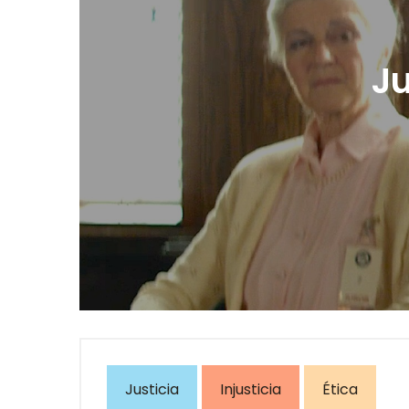
Ju
Justicia
Injusticia
Ética