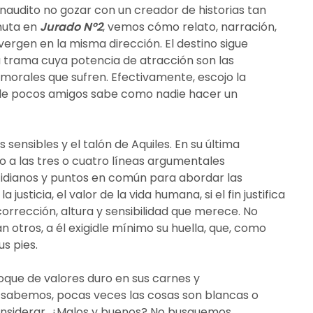
naudito no gozar con un creador de historias tan
muta en
Jurado Nº2
, vemos cómo relato, narración,
ergen en la misma dirección. El destino sigue
a trama cuya potencia de atracción son las
y morales que sufren. Efectivamente, escojo la
a de pocos amigos sabe como nadie hacer un
s sensibles y el talón de Aquiles. En su última
 a las tres o cuatro líneas argumentales
tidianos y puntos en común para abordar las
usticia, el valor de la vida humana, si el fin justifica
corrección, altura y sensibilidad que merece. No
án otros, a él exigidle mínimo su huella, que, como
s pies.
que de valores duro en sus carnes y
 sabemos, pocas veces las cosas son blancas o
considerar. ¿Malos y buenos? No busquemos