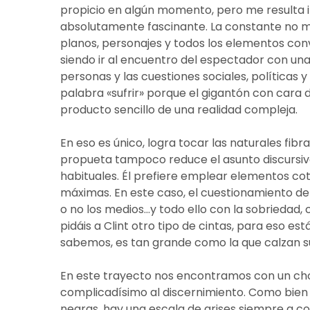
propicio en algún momento, pero me resulta i
absolutamente fascinante. La constante no 
planos, personajes y todos los elementos conv
siendo ir al encuentro del espectador con un
personas y las cuestiones sociales, políticas 
palabra «sufrir» porque el gigantón con car
producto sencillo de una realidad compleja.
En eso es único, logra tocar las naturales fibra
propueta tampoco reduce el asunto discursivo
habituales. Él prefiere emplear elementos co
máximas. En este caso, el cuestionamiento de la j
o no los medios…y todo ello con la sobriedad, 
pidáis a Clint otro tipo de cintas, para eso est
sabemos, es tan grande como la que calzan su
En este trayecto nos encontramos con un cho
complicadísimo al discernimiento. Como bien
negras, hay una escala de grises siempre a 