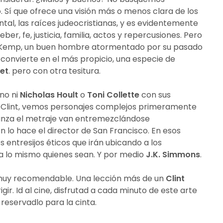
. Sí que ofrece una visión más o menos clara de los
ental, las raíces judeocristianas, y es evidentemente
ber, fe, justicia, familia, actos y repercusiones. Pero
in Kemp, un buen hombre atormentado por su pasado
convierte en el más propicio, una especie de
et
. pero con otra tesitura.
no ni
Nicholas
Hoult
o
Toni
Collette
con sus
 Clint, vemos personajes complejos primeramente
anza el metraje van entremezclándose
en lo hace el director de San Francisco. En esos
 entresijos éticos que irán ubicando a los
a lo mismo quienes sean. Y por medio
J.K.
Simmons
.
muy recomendable. Una lección más de un
Clint
ir. Id al cine, disfrutad a cada minuto de este arte
reservadlo para la cinta.