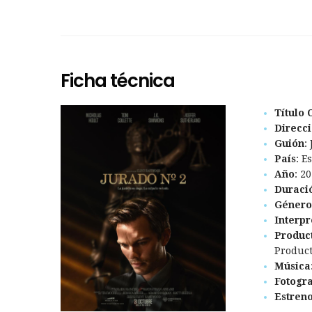
Ficha técnica
Título 
Direcc
Guión
:
País
: E
Año
: 2
Duraci
Género
Interpr
Produc
Product
Música
Fotogra
Estren