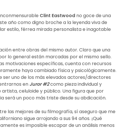
el inconmensurable
Clint Eastwood
no goce de una
te año como digno broche a la leyenda viva de
ular estilo, férrea mirada personalista e inagotable
ación entre obras del mismo autor. Claro que una
 por lo general están marcadas por el mismo sello.
nas motivaciones específicas, cuenta con recursos
guramente haya cambiado física y psicológicamente.
 ser uno de los más elevados actores/directores
 centrarnos en
Juror #2
como pieza individual y
artista, celuloide y público. Una figura que por
a será un poco más triste desde su abdicación.
entre las mejores de su filmografía, sí aseguro que me
liforniano sigue arrojando a sus 94 años. ¡Qué
ertamente es imposible escapar de un análisis menos