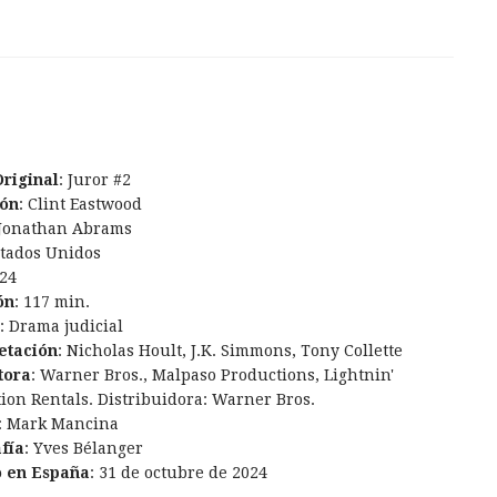
Original
: Juror #2
ión
: Clint Eastwood
 Jonathan Abrams
stados Unidos
024
ón
: 117 min.
: Drama judicial
etación
: Nicholas Hoult, J.K. Simmons, Tony Collette
tora
: Warner Bros., Malpaso Productions, Lightnin'
ion Rentals. Distribuidora: Warner Bros.
: Mark Mancina
fía
: Yves Bélanger
o en España
: 31 de octubre de 2024