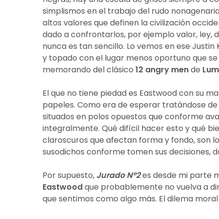
simplismos en el trabajo del rudo nonagenario
altos valores que definen la civilización occid
dado a confrontarlos, por ejemplo valor, ley, de
nunca es tan sencillo. Lo vemos en ese Just
y topado con el lugar menos oportuno que se 
memorando del clásico
12 angry men
de
Lum
El que no tiene piedad es Eastwood con su ma
papeles. Como era de esperar tratándose de
situados en polos opuestos que conforme av
integralmente. Qué difícil hacer esto y qué bi
claroscuros que afectan forma y fondo, son los
susodichos conforme tomen sus decisiones, d
Por supuesto,
Jurado Nº2
es desde mi parte 
Eastwood
que probablemente no vuelva a dirig
que sentimos como algo más. El dilema moral 