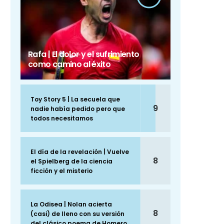
Rafa | El dolor y el sufrimiento
como camino al éxito
Toy Story 5 | La secuela que
9
nadie había pedido pero que
todos necesitamos
El día de la revelación | Vuelve
8
el Spielberg de la ciencia
ficción y el misterio
La Odisea | Nolan acierta
8
(casi) de lleno con su versión
del clásico poema de Homero