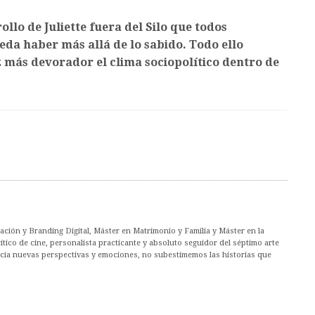
lo de Juliette fuera del Silo que todos
da haber más allá de lo sabido. Todo ello
z más devorador el clima sociopolítico dentro de
ción y Branding Digital, Máster en Matrimonio y Familia y Máster en la
co de cine, personalista practicante y absoluto seguidor del séptimo arte
acia nuevas perspectivas y emociones, no subestimemos las historias que