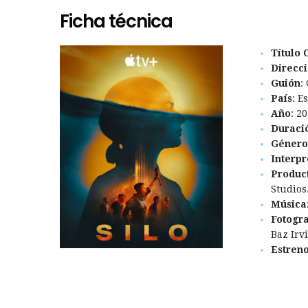
Ficha técnica
Título 
Direcc
Guión
:
País
: E
Año
: 2
Duraci
Género
Interpr
Produc
Studios
Música
Fotogra
Baz Irv
Estren