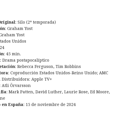
Original
: Silo (2ª temporada)
ión
: Graham Yost
 Graham Yost
stados Unidos
024
ón
: 45 min.
: Drama postapocalíptico
etación
: Rebecca Ferguson, Tim Robbins
tora
: Coproducción Estados Unidos-Reino Unido; AMC
. Distribuidora: Apple TV+
: Atli Örvarsson
fía
: Mark Patten, David Luther, Laurie Rose, Ed Moore,
ine
o en España
: 15 de noviembre de 2024