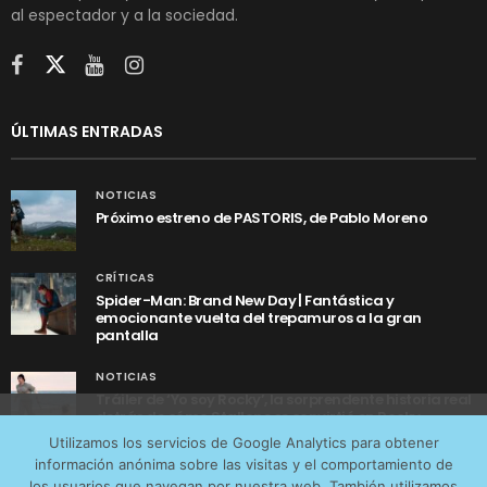
al espectador y a la sociedad.
ÚLTIMAS ENTRADAS
NOTICIAS
Próximo estreno de PASTORIS, de Pablo Moreno
CRÍTICAS
Spider-Man: Brand New Day | Fantástica y
emocionante vuelta del trepamuros a la gran
pantalla
NOTICIAS
Tráiler de ‘Yo soy Rocky’, la sorprendente historia real
detrás de cómo Stallone se convirtió en Rocky
Utilizamos cookies anónimas de terceros para analizar el
Utilizamos los servicios de Google Analytics para obtener
tráfico web que recibimos y conocer los servicios que
información anónima sobre las visitas y el comportamiento de
más os interesan. Puede cambiar las preferencias y
los usuarios que navegan por nuestra web. También utilizamos