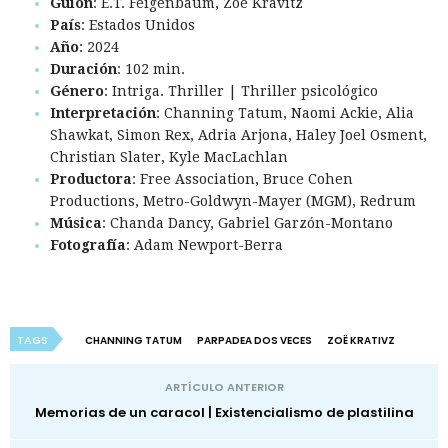
Guión
: E.T. Feigenbaum, Zoë Kravitz
País
: Estados Unidos
Año
: 2024
Duración
: 102 min.
Género
: Intriga. Thriller | Thriller psicológico
Interpretación
: Channing Tatum, Naomi Ackie, Alia
Shawkat, Simon Rex, Adria Arjona, Haley Joel Osment,
Christian Slater, Kyle MacLachlan
Productora
: Free Association, Bruce Cohen
Productions, Metro-Goldwyn-Mayer (MGM), Redrum
Música
: Chanda Dancy, Gabriel Garzón-Montano
Fotografía
: Adam Newport-Berra
TAGS
CHANNING TATUM
PARPADEA DOS VECES
ZOË KRATIVZ
ARTÍCULO ANTERIOR
Memorias de un caracol | Existencialismo de plastilina