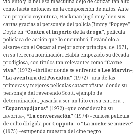
violento y la belleza masculina dejó de cotizar tan alto
como hasta entonces en la composición de mitos. Ante
tan propicia coyuntura, Hackman jugó muy bien sus
cartas gracias al personaje del policía Jimmy “Popeye”
Doyle en
“Contra el imperio de la droga”
, película
policíaca de acción que lo encumbró, llevándolo a
alzarse con el
Oscar
al mejor actor principal de 1971,
en su tercera nominación. Había empezado su década
prodigiosa, con títulos tan relevantes como
“Carne
viva”
(1972) –thriller donde se enfrentó a
Lee Marvin
–,
“La aventura del Poseidón”
(1972) –una de las
primeras y mejores películas catastrofistas, donde su
personaje del reverendo Scott, ejemplo de
determinación, pasaría a ser un hito en su carrera–,
“Espantapájaros”
(1972) –que consideraba su
favorita–,
“La conversación”
(1974) –curiosa película
de culto dirigida por
Coppola
– o
“La noche se mueve”
(1975) –estupenda muestra del cine negro