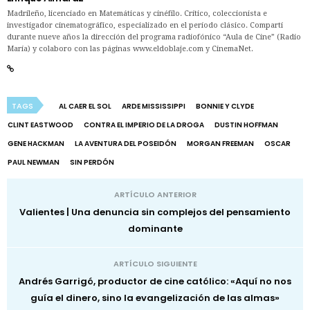
Madrileño, licenciado en Matemáticas y cinéfilo. Crítico, coleccionista e
investigador cinematográfico, especializado en el período clásico. Compartí
durante nueve años la dirección del programa radiofónico “Aula de Cine” (Radio
María) y colaboro con las páginas www.eldoblaje.com y CinemaNet.
TAGS
AL CAER EL SOL
ARDE MISSISSIPPI
BONNIE Y CLYDE
CLINT EASTWOOD
CONTRA EL IMPERIO DE LA DROGA
DUSTIN HOFFMAN
GENE HACKMAN
LA AVENTURA DEL POSEIDÓN
MORGAN FREEMAN
OSCAR
PAUL NEWMAN
SIN PERDÓN
ARTÍCULO ANTERIOR
Valientes | Una denuncia sin complejos del pensamiento
dominante
ARTÍCULO SIGUIENTE
Andrés Garrigó, productor de cine católico: «Aquí no nos
guía el dinero, sino la evangelización de las almas»