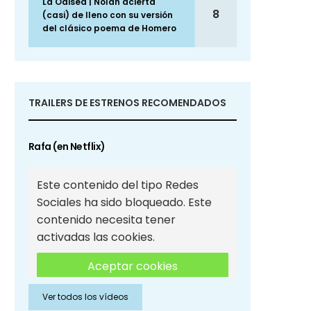
La Odisea | Nolan acierta
8
(casi) de lleno con su versión
del clásico poema de Homero
TRAILERS DE ESTRENOS RECOMENDADOS
Rafa (en Netflix)
Este contenido del tipo Redes
Sociales ha sido bloqueado. Este
contenido necesita tener
activadas las cookies.
Aceptar cookies
Ver todos los vídeos
Aceptar cookies de Redes
Sociales