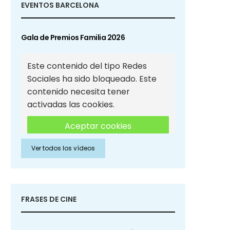
EVENTOS BARCELONA
Gala de Premios Familia 2026
Este contenido del tipo Redes
Sociales ha sido bloqueado. Este
contenido necesita tener
activadas las cookies.
Aceptar cookies
Ver todos los vídeos
Aceptar cookies de Redes
Sociales
FRASES DE CINE