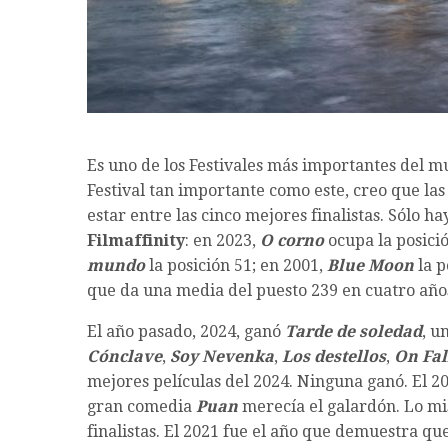
Es uno de los Festivales más importantes del mu
Festival tan importante como este, creo que las
estar entre las cinco mejores finalistas. Sólo h
Filmaffinity
: en 2023,
O corno
ocupa la posició
mundo
la posición 51; en 2001,
Blue Moon
la p
que da una media del puesto 239 en cuatro año
El año pasado, 2024, ganó
Tarde de soledad
, u
Cónclave
,
Soy Nevenka
,
Los destellos
,
On Fal
mejores películas del 2024. Ninguna ganó. El 202
gran comedia
Puan
merecía el galardón. Lo mis
finalistas. El 2021 fue el año que demuestra que