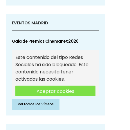
EVENTOS MADRID
Gala de Premios Cinemanet 2026
Este contenido del tipo Redes
Sociales ha sido bloqueado. Este
contenido necesita tener
activadas las cookies.
Aceptar cookies
Ver todos los vídeos
Aceptar cookies de Redes
Sociales