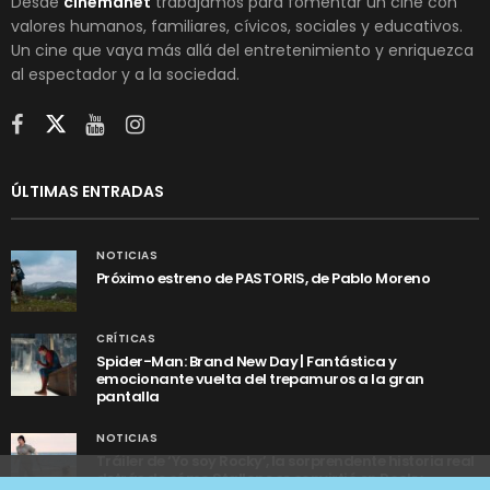
Desde
cinemanet
trabajamos para fomentar un cine con
valores humanos, familiares, cívicos, sociales y educativos.
Un cine que vaya más allá del entretenimiento y enriquezca
al espectador y a la sociedad.
ÚLTIMAS ENTRADAS
NOTICIAS
Próximo estreno de PASTORIS, de Pablo Moreno
CRÍTICAS
Spider-Man: Brand New Day | Fantástica y
emocionante vuelta del trepamuros a la gran
pantalla
NOTICIAS
Tráiler de ‘Yo soy Rocky’, la sorprendente historia real
detrás de cómo Stallone se convirtió en Rocky
Utilizamos cookies anónimas de terceros para analizar el