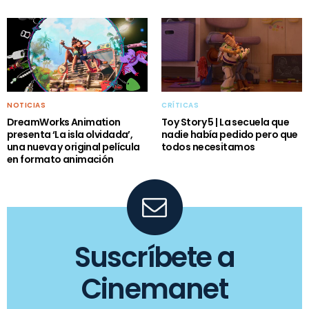
NOTICIAS
CRÍTICAS
DreamWorks Animation
Toy Story 5 | La secuela que
presenta ‘La isla olvidada’,
nadie había pedido pero que
una nueva y original película
todos necesitamos
en formato animación
Suscríbete a
Cinemanet